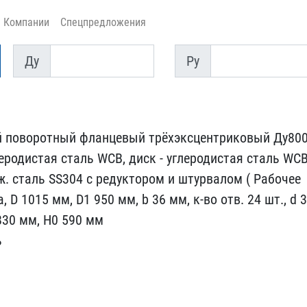
Компании
Спецпредложения
Ду
Py
Ду
Py
 поворот​ный фланцевый трёхэксцен​триковый Ду80
леродистая сталь ​WCB, диск - углеродистая​ сталь WCB
рж. сталь SS304 с ред​уктором и штурвалом ( Ра​бочее
 ​D 1015 мм, D1 950 мм, b ​36 мм, к-во отв. 24 шт.,​ d 
83​0 мм, H0 590 мм
ь