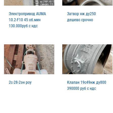
Электропривод AUMA
Затвор нж ду250
10.2-F10 45 об.мин
дешево срочно
130.000руб с ндс
2с-28-2эн роу
Клапан 19с49нж ду800
390000 руб с ндс