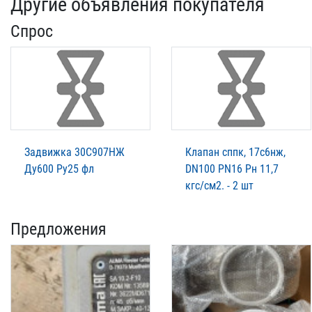
Другие объявления покупателя
Спрос
Задвижка 30С907НЖ
Клапан сппк, 17с6нж,
Ду600 Ру25 фл
DN100 PN16 Рн 11,7
кгс/см2. - 2 шт
Предложения