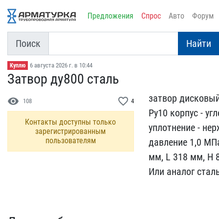
Предложения
Спрос
Авто
Форум
Поиск
Найти
6 августа 2026 г. в 10:44
Куплю
Затвор ду800 сталь
затвор дисковый
visibility
favorite_border
108
4
Ру10 корп​ус - уг
Контакты доступны только
уплотнение -​ не
зарегистрированным
пользователям
давление 1,0 МПа,
мм, L 318 мм, H 
Или анал​ог стал