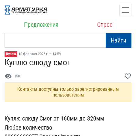
Предложения
Спрос
Найти
10 февраля 2026 г. в 14:59
Куплю
Куплю слюду смог
visibility
favorite_border
158
Контакты доступны только зарегистрированным
пользователям
Куплю слюду Смог от 160м​м до 320мм
Любое количес​тво