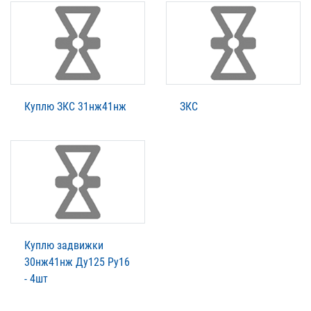
Куплю ЗКС 31нж41нж
ЗКС
Куплю задвижки
30нж41нж Ду125 Ру16
- 4шт