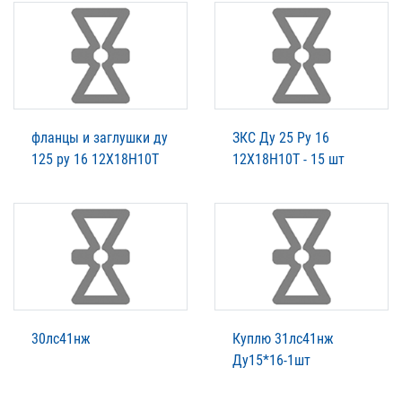
фланцы и заглушки ду
ЗКС Ду 25 Ру 16
125 ру 16 12Х18Н10Т
12Х18Н10Т - 15 шт
30лс41нж
Куплю 31лс41нж
Ду15*16-1шт