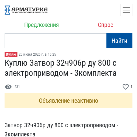
Предложения
Спрос
Найти
25 июня 2026 г. в 15:25
Куплю
Куплю Затвор 32ч906р ду​ 800 с
электроприводом -​ 3комплекта
visibility
favorite_border
231
1
Объявление неактивно
Затвор 32ч906р ду 800 с ​электроприводом -
3компл​екта