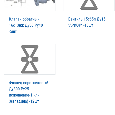
Клапан обратный
Вентиль 15с65п Ду15
16с13нж Ду50 Ру40
"АРКОР" -10шт
-5шт
Фланец воротниковый
Ду300 Ру25
исполнение-1 или
3(впадина) -12шт