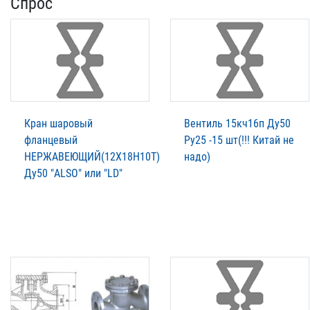
Спрос
Кран шаровый
Вентиль 15кч16п Ду50
фланцевый
Ру25 -15 шт(!!! Китай не
НЕРЖАВЕЮЩИЙ(12Х18Н10Т)
надо)
Ду50 "ALSO" или "LD"