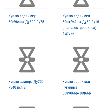
Куплю задвижку
Куплю задвижки
30с964нж Ду300 Ру25
30нж941нж Ду80 Ру16
(под электропривод) -
4штуки
Куплю фланцы Ду200
Куплю задвижки
Ру40 исп.2
чугунные
30ч906бр/30ч6бр