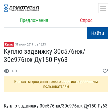
Предложения
Спрос
Найти
31 июля 2019 г. в 16:13
Куплю
Куплю задвижку 30с576нж/​
30с976нж Ду150 Ру63
visibility
favorite_border
1.1k
Контакты доступны только зарегистрированным
пользователям
Куплю задвижку 30с576нж/​30с976нж Ду150 Ру63