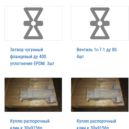
Затвор чугунный
Вентиль 1с-7-1 ду 80.
фланцевый ду 400.
4шт
уплотнение EPDM. 3шт
Куплю распорочный
Куплю распорочный
клин к 30ч915бр
клин к 30ч915бр