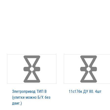
Элетропривод ТИП В
11с17бк ДУ 80. 4шт
(улитки можно Б/У. без
двиг.)