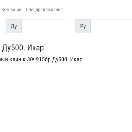
Компании
Спецпредложения
Ду
Py
Ду
Py
 Ду500. Икар
ый клин к​ 30ч915бр Ду500. Икар