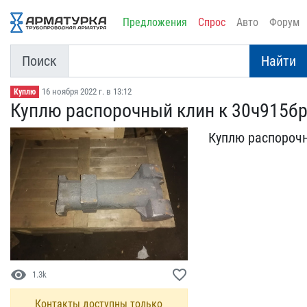
Предложения
Спрос
Авто
Форум
Поиск
Найти
16 ноября 2022 г. в 13:12
Куплю
Куплю распорочный клин к​ 30ч915бр
Куплю распорочн
visibility
favorite_border
1.3k
Контакты доступны только