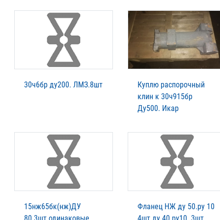
30ч6бр ду200. ЛМЗ.8шт
Куплю распорочный
клин к 30ч915бр
Ду500. Икар
15нж65бк(нж)ДУ
Фланец НЖ ду 50.ру 10
80.3шт одинаковые
4шт ду 40 ру10. 3шт