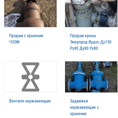
Продам с хранение
Продам краны
ЧЗЭМ
Энерпред-Ярдос Ду150
Ру80 Ду80 Ру80
Вентиля нержавеющие
Задвижки
нержавеющие с
хранение