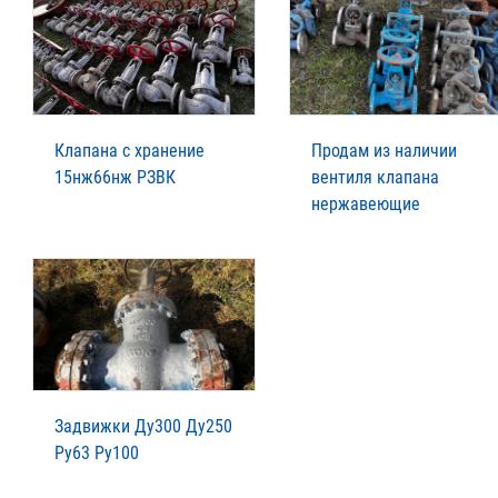
Клапана с хранение
Продам из наличии
15нж66нж РЗВК
вентиля клапана
нержавеющие
Задвижки Ду300 Ду250
Ру63 Ру100