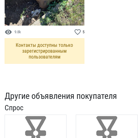
visibility
favorite_border
9.8k
5
Контакты доступны только
зарегистрированным
пользователям
Другие объявления покупателя
Спрос