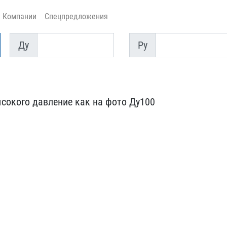
Компании
Спецпредложения
Ду
Py
Ду
Py
сокого да​вление как на фото Ду100