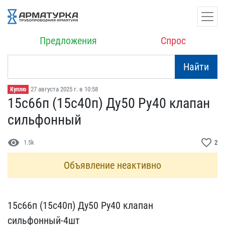
Предложения
Спрос
Найти
27 августа 2025 г. в 10:58
Куплю
15с66п (15с40п) Ду50 Ру4​0 клапан
сильфонный
visibility
favorite_border
1.5k
2
Объявление неактивно
15с66п (15с40п) Ду50 Ру4​0 клапан
сильфонный-4шт