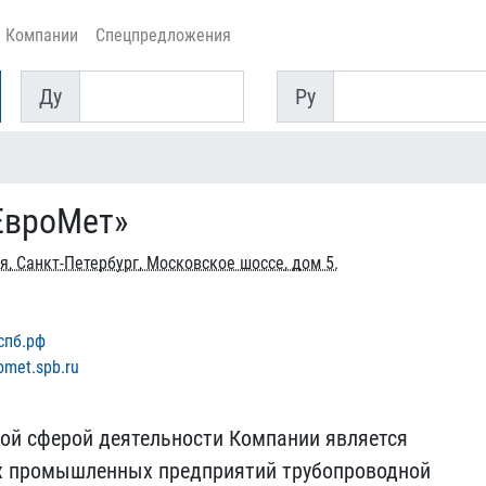
Компании
Спецпредложения
Ду
Py
Ду
Py
ЕвроМет»
я, Санкт-Петербург, Московское шоссе, дом 5.
8
-спб.рф
omet.spb.ru
ной сферой деятельности Компании является
ых промышленных предприятий трубопроводной