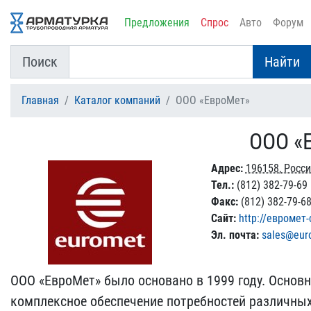
Предложения
Спрос
Авто
Форум
Поиск
Найти
Главная
Каталог компаний
ООО «ЕвроМет»
ООО «
Адрес:
196158, Росси
Тел.:
(812) 382-79-69
Факс:
(812) 382-79-6
Сайт:
http://евромет
Эл. почта:
sales@eur
ООО «ЕвроМет» было основано в 1999 году. Основ
комплексное обеспечение потребностей различн