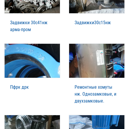
Задвижки 30с41нж
Задвижки30с15нж
арма-пром
Пфрк дрк
Ремонтные хомуты
нж. Однозамковые, и
двухзамковые.