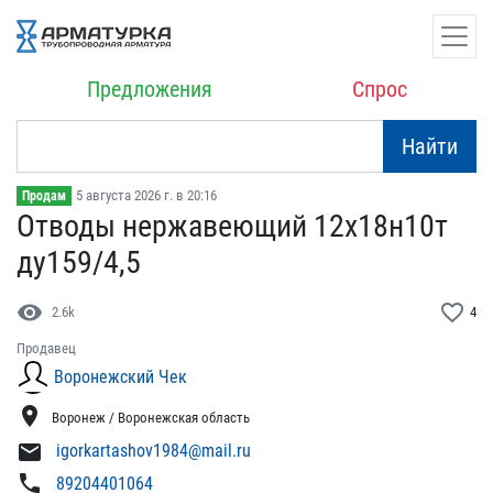
Предложения
Спрос
Найти
5 августа 2026 г. в 20:16
Продам
Отводы нержавеющий 12х18​н10т
ду159/4,5
visibility
favorite_border
2.6k
4
Продавец
Воронежский Чек
location_on
Воронеж / Воронежская область
mail
igorkartashov1984@mail.ru
phone
89204401064