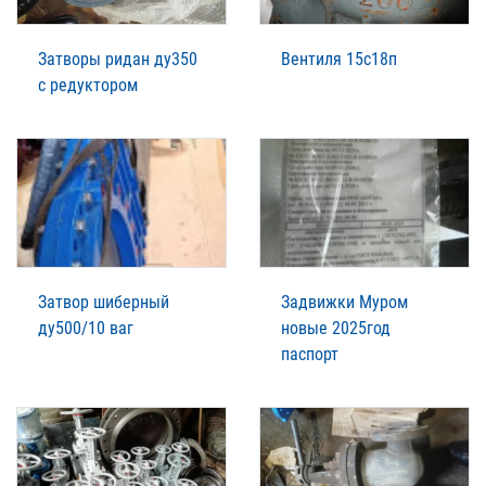
Затворы ридан ду350
Вентиля 15с18п
с редуктором
Затвор шиберный
Задвижки Муром
ду500/10 ваг
новые 2025год
паспорт