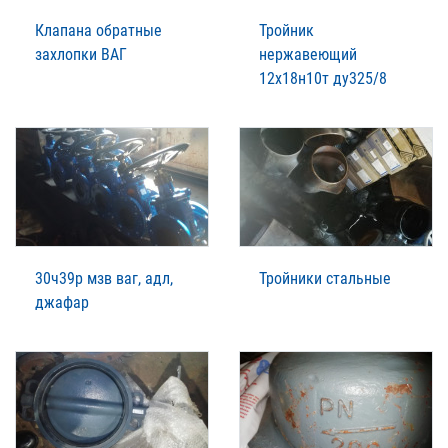
Клапана обратные
Тройник
захлопки ВАГ
нержавеющий
12х18н10т ду325/8
30ч39р мзв ваг, адл,
Тройники стальные
джафар