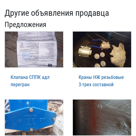
Другие объявления продавца
Предложения
Клапана СППК адл
Краны НЖ резьбовые
перегран
3-трех составной