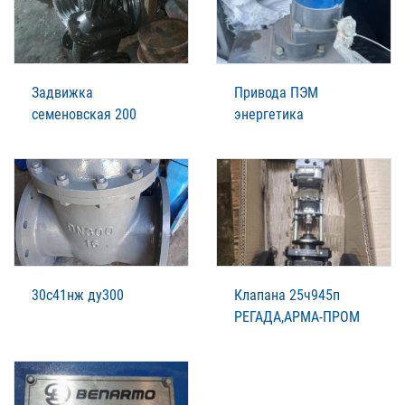
Задвижка
Привода ПЭМ
семеновская 200
энергетика
30с41нж ду300
Клапана 25ч945п
РЕГАДА,АРМА-ПРОМ