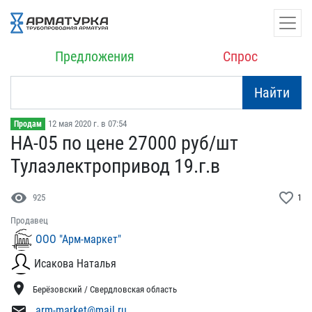
Предложения
Спрос
Найти
12 мая 2020 г. в 07:54
Продам
НА-05 по цене 27000 руб/​шт
Тулаэлектропривод 19.​г.в
visibility
favorite_border
925
1
Продавец
ООО "Арм-маркет"
Исакова Наталья
location_on
Берёзовский / Свердловская область
mail
arm-market@mail.ru