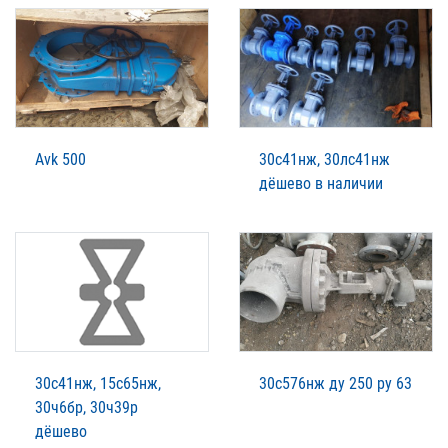
Avk 500
30с41нж, 30лс41нж
дёшево в наличии
30с41нж, 15с65нж,
30с576нж ду 250 ру 63
30ч6бр, 30ч39р
дёшево