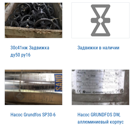
30с41нж Задвижка
Задвижки в наличии
ду50 ру16
Насос Grundfos SP30-6
Насос GRUNDFOS DW,
аллюминиевый корпус