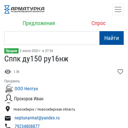
Предложения
Спрос
Найти
2 июля 2020 г. в 07:54
Продам
Сппк ду150 ру16нж
visibility
favorite_border
1.3k
Продавец
ООО Нептун
Прохоров Иван
location_on
Новосибирск / Новосибирская область
mail
neptunarmat@yandex.ru
phone
79234808877