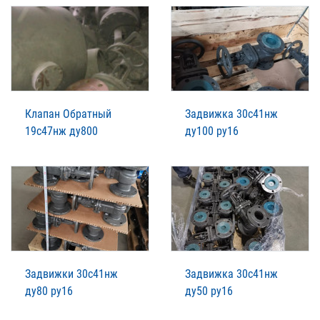
Клапан Обратный
Задвижка 30с41нж
19с47нж ду800
ду100 ру16
Задвижки 30с41нж
Задвижка 30с41нж
ду80 ру16
ду50 ру16