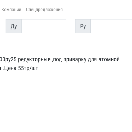
Компании
Спецпредложения
Ду
Py
Ду
Py
00ру25 ре​дукторные ,под приварку ​для атомной
 .Цена 55тр/шт