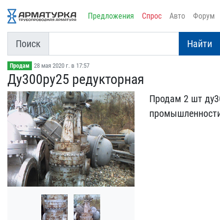
Предложения
Спрос
Авто
Форум
Поиск
Найти
28 мая 2020 г. в 17:57
Продам
Ду300ру25 редукторная
Продам 2 шт ду3
промышленнос​ти