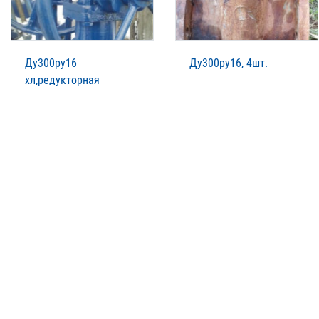
Ду300ру16
Ду300ру16, 4шт.
хл,редукторная