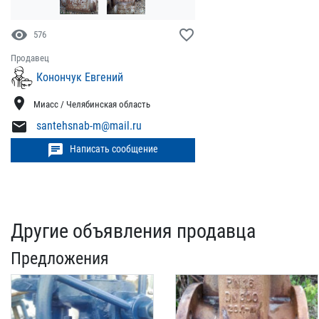
visibility
favorite_border
576
Продавец
Конончук Евгений
location_on
Миасс / Челябинская область
mail
santehsnab-m@mail.ru
chat
Написать сообщение
Другие объявления продавца
Предложения