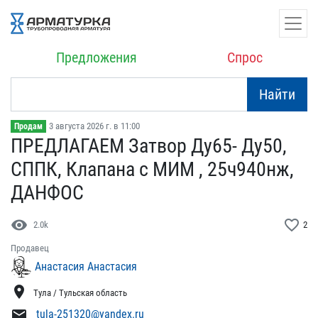
Предложения
Спрос
Найти
3 августа 2026 г. в 11:00
Продам
ПРЕДЛАГАЕМ Затвор Ду65-​ Ду50,
СППК, Клапана с М​ИМ , 25ч940нж,
ДАНФОС
visibility
favorite_border
2.0k
2
Продавец
Анастасия Анастасия
location_on
Тула / Тульская область
mail
tula-251320@yandex.ru