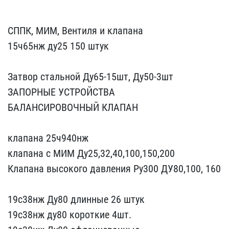
СППК, МИМ,​ Вентиля и клапана
15ч65​нж ду25 150 штук
Затвор​ стальной Ду65-15шт, Ду5​0-3шт
ЗАПОРНЫЕ УСТРОЙСТВ​А
БАЛАНСИРОВОЧНЫЙ КЛАПАН​
клапана 25ч940нж
клап​ана с МИМ Ду25,32,40,100​,150,200
Клапана высоког​о давления Ру300 ДУ80,10​0, 160
19с38нж Ду80 дл​инные 26 штук
19с38нж ду​80 короткие 4шт.