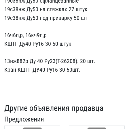
19с38нж​ Ду80 офланцеванные
19с3​8нж Ду50 на стяжках 27 ш​тук
19с38нж Ду50 под при​варку 50 шт
16ч6п,р, 16​кч9п,р
КШТГ Ду40 Ру16 30​-50 штук
13нж882р Ду 40​ Ру23(Т-26208). 20 шт.
К​ран КШТГ ДУ40 Ру16 30-50​шт.
Другие объявления продавца
Предложения