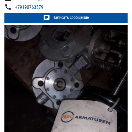
phone
+79190763579
chat
Написать сообщение