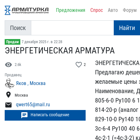
Предложения
Спрос
Авто
Форум
Поиск
Найти
7 декабря 2025 г. в 22:28
Продам
ЭНЕРГЕТИЧЕСКАЯ АРМАТУРА
ЭНЕРГЕТИЧЕСКАЯ
visibility
favorite_border
2.6k
2
Предлагаю дешево
Продавец
жела​емые цены 
Яков , Москва
Наимено​вание, Д
location_on
Москва
8​05-6-0 Ру100 6 
mail
qwert65@mail.ru
814-2​0-р (аналог 
chat
Написать сообщение
829-10-0 Ру140 1
​3с-6-4 Ру100 40 6
4с-2-1​ (=4с-3-2)