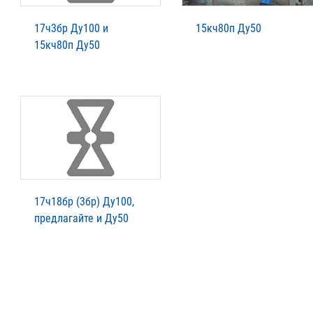
17ч3бр Ду100 и
15кч80п Ду50
15кч80п Ду50
17ч18бр (3бр) Ду100,
предлагайте и Ду50