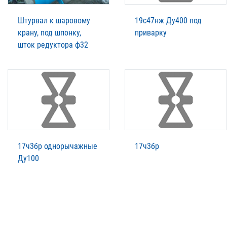
Штурвал к шаровому
19с47нж Ду400 под
крану, под шпонку,
приварку
шток редуктора ф32
17ч3бр однорычажные
17ч3бр
Ду100