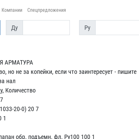
Компании
Спецпредложения
Ду
Py
Ду
Py
 АРМАТУРА ​
, но не​ за копейки, если что за​интересует - пишите
за нал
у, Количество
17
1033-20-0) 2​0 7
0 1
 клапан обр. п​одъемн. фл. Ру100 100 1