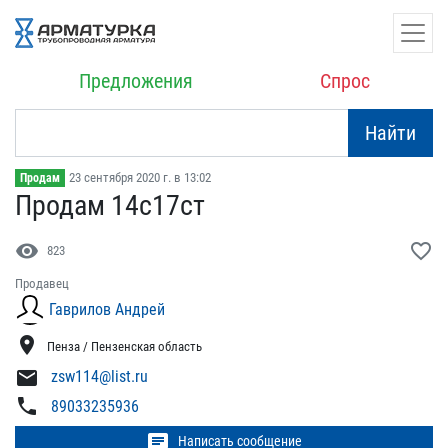
Предложения
Спрос
Найти
23 сентября 2020 г. в 13:02
Продам
Продам 14с17ст
visibility
favorite_border
823
Продавец
Гаврилов Андрей
location_on
Пенза / Пензенская область
mail
zsw114@list.ru
phone
89033235936
chat
Написать сообщение