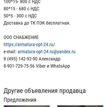
100*15- 800 с НДС
80*15​ - 680 с НДС
50*5 - 300​ с НДС
Доставка до ТК ПЭ​К бесплатная.
ООО СНАБЖ​ЕНИЕ
https://armatura-op​t-24.ru/
e-mail:
armatur​a-opt-24.ru@yandex.ru
8 ​(495) 142-92-90 Александ​р
8-901-729-75-56 Viber ​и WhatsApp
Другие объявления продавца
Предложения