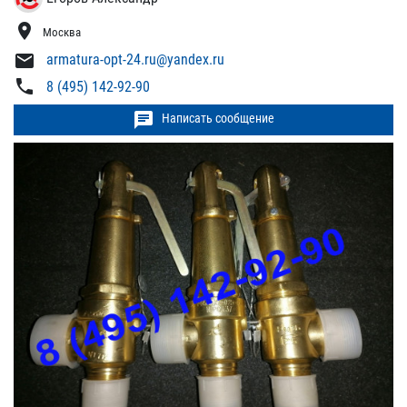
location_on
Москва
mail
armatura-opt-24.ru@yandex.ru
phone
8 (495) 142-92-90
chat
Написать сообщение