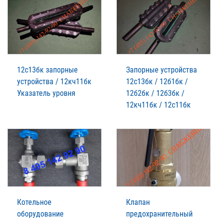
12с13бк запорные
Запорные устройства
устройства / 12кч11бк
12с13бк / 12б1бк /
Указатель уровня
12б2бк / 12б3бк /
12кч11бк / 12с11бк
Котельное
Клапан
оборудование
предохранительный