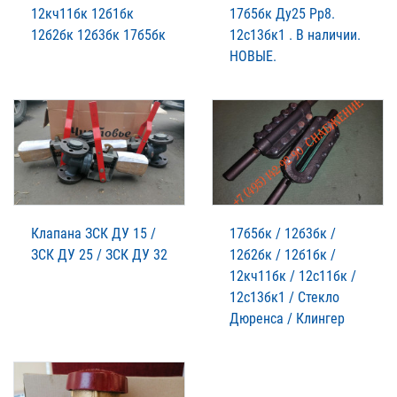
12кч11бк 12б1бк
17б5бк Ду25 Рр8.
12б2бк 12б3бк 17б5бк
12с13бк1 . В наличии.
НОВЫЕ.
Клапана ЗСК ДУ 15 /
17б5бк / 12б3бк /
ЗСК ДУ 25 / ЗСК ДУ 32
12б2бк / 12б1бк /
12кч11бк / 12с11бк /
12с13бк1 / Стекло
Дюренса / Клингер