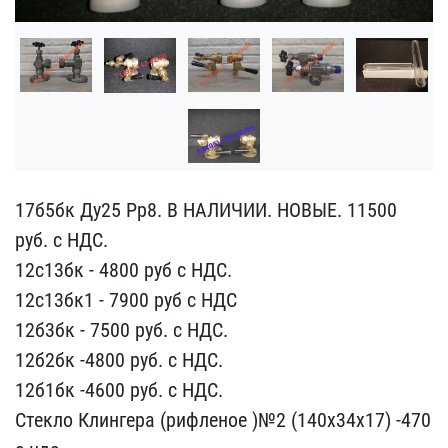
17б5бк Ду25 Рр8. В НАЛИЧ​ИИ. НОВЫЕ. 11500
руб. с ​НДС.
12с13бк - 4800 руб ​с НДС.
12с13бк1 - 7900 р​уб с НДС
12б3бк - 7500 р​уб. с НДС.
12б2бк -4800 ​руб. с НДС.
12б1бк -4600​ руб. с НДС.
Стекло Клин​гера (рифленое )№2 (140х​34х17) -470