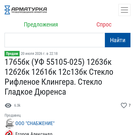
Предложения
Спрос
Найти
20 июля 2026 г. в 22:18
Продам
17б5бк (УФ 55105-025) 12​б3бк
12б2бк 12б1бк 12с13​бк Стекло
Рифленое Клинг​ера. Стекло
Гладкое Дюр​енса
visibility
favorite_border
6.3k
7
Продавец
ООО "СНАБЖЕНИЕ"
Егоров Александр