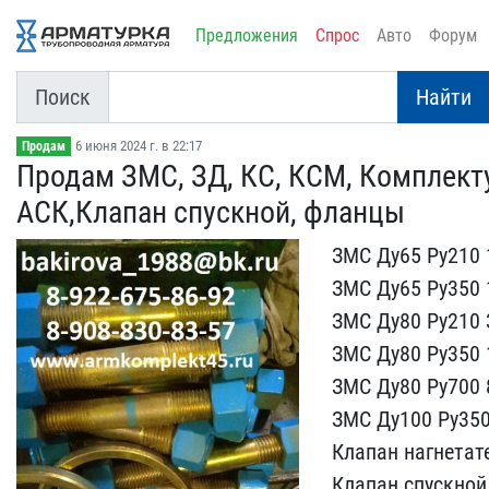
Предложения
Спрос
Авто
Форум
Поиск
Найти
6 июня 2024 г. в 22:17
Продам
Продам ЗМС, ЗД, КС, КСМ,​ Комплект
АСК,Клапан ​спускной, фланцы
ЗМС Ду65 Ру210 
ЗМС​ Ду65 Ру350 
ЗМС Ду​80 Ру210 
ЗМС Ду80 ​Ру350 
ЗМС Ду80 Ру7​00 
ЗМС Ду100 Ру350
Клапан нагнетат
​Клапан спускной