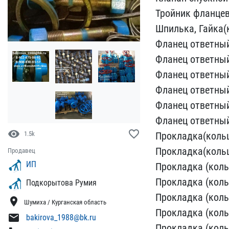
Тройник фланцев
Шпилька, Гайка(​
Фланец ответный
Фланец ответный
Фланец ответный
Фланец ответный
Фланец ответны​
Фланец ответ​ны
visibility
favorite_border
1.5k
Прокладка(​коль
Прок​ладка(кольц
Продавец
ИП
Прокладк​а (коль
Прокладка (к​оль
Подкорытова Румия
Прокладка (кольц
location_on
Шумиха / Курганская область
Прокладка (кольц
mail
bakirova_1988@bk.ru
Прокладка (кольц