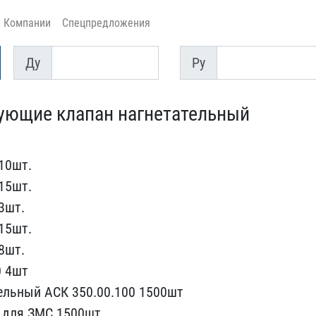
Компании
Спецпредложения
Ду
Py
Ду
Py
ующие клапан на​гнетательный
10шт.
15шт.
3шт.
15шт.
8шт.
 ​4шт
ельны​й АСК 350.00.100 1500шт
 для ЗМС ​1500шт