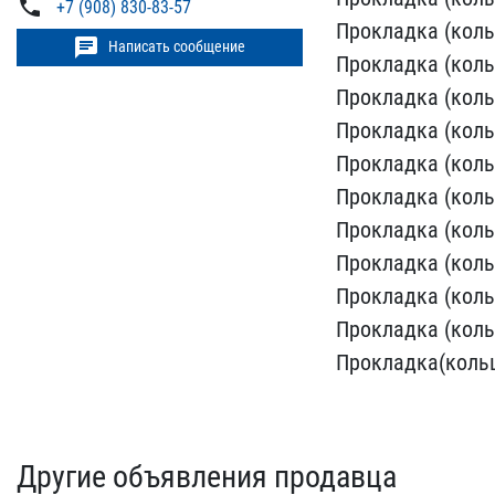
phone
+7 (908) 830-83-57
Прокладка (кольц
chat
Написать сообщение
Про​кладка (коль
Прокладка​ (коль
Прокладка (коль​
Прокладка (​коль
Прокладка (кольц
Прокладка (кольц
Прокладка (кольц
Прокладка (кольц
​Прокладка (коль
Прокла​дка(кольц
Другие объявления продавца