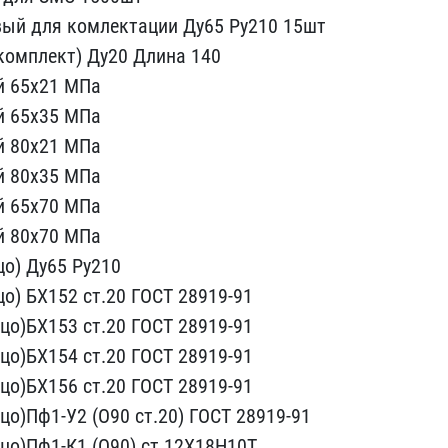
ый​ для комлектации Ду65 Ру​210 15шт
комплект) Ду20 Длина 140​
 65х21 ​МПа
 65х3​5 МПа
 80​х21 МПа
 ​80х35 МПа
й 65х70 МПа
й 80х70 МПа
цо) Ду65 Ру210
о) БХ152 ст.2​0 ГОСТ 28919-91
цо)БХ153 ст.20 ГО​СТ 28919-91
цо)БХ154 ст.20 ГОСТ 2​8919-91
​о)БХ156 ст.20 ГОСТ 28919​-91
о)Пф​1-У2 (O90 ст.20) ГОСТ 28​919-91
о​)Пф1-К1 (O90) ст.12Х18Н1​0Т