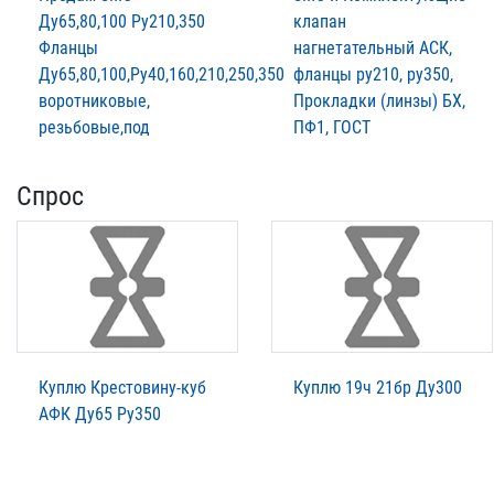
Ду65,80,100 Ру210,350
клапан
Фланцы
нагнетательный АСК,
Ду65,80,100,Ру40,160,210,250,350
фланцы ру210, ру350,
воротниковые,
Прокладки (линзы) БХ,
резьбовые,под
ПФ1, ГОСТ
Спрос
Куплю Крестовину-куб
Куплю 19ч 21бр Ду300
АФК Ду65 Ру350