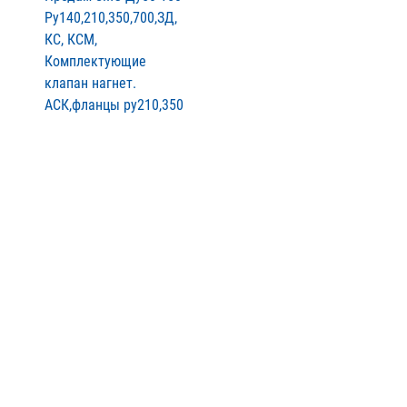
Ру140,210,350,700,ЗД,
КС, КСМ,
Комплектующие
клапан нагнет.
АСК,фланцы ру210,350