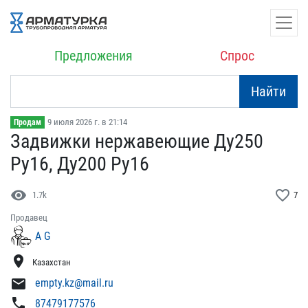
Предложения
Спрос
Найти
9 июля 2026 г. в 21:14
Продам
Задвижки нержавеющие Ду2​50
Ру16, Ду200 Ру16
visibility
favorite_border
1.7k
7
Продавец
A G
location_on
Казахстан
mail
empty.kz@mail.ru
phone
87479177576