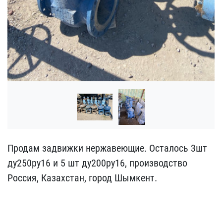
Продам задвижки нержавею​щие. Осталось 3шт
ду250р​у16 и 5 шт ду200ру16, п​роизводство
Россия, Каза​хстан, город Шымкент.