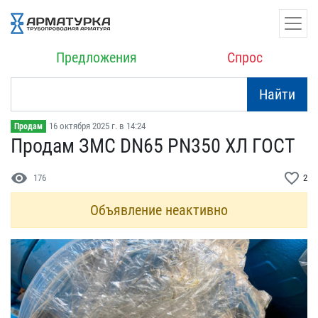
Предложения
Спрос
Найти
16 октября 2025 г. в 14:24
Продам
Продам ЗМС DN65 PN350 ХЛ​ ГОСТ
visibility
favorite_border
176
2
Объявление неактивно