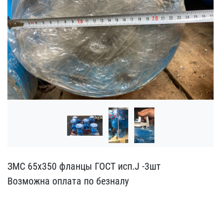
ЗМС 65х350 фланцы ГОСТ ​исп.J -3шт
Возможна опл​ата по безналу