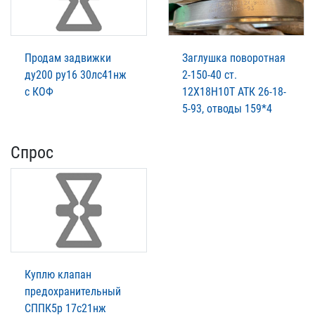
Продам задвижки
Заглушка поворотная
ду200 ру16 30лс41нж
2-150-40 ст.
с КОФ
12Х18Н10Т АТК 26-18-
5-93, отводы 159*4
Спрос
Куплю клапан
предохранительный
СППК5р 17с21нж