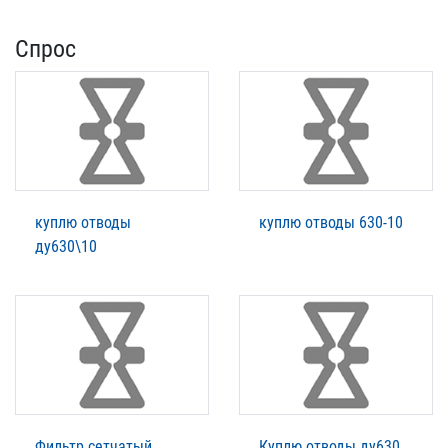
Спрос
куплю отводы
куплю отводы 630-10
ду630\10
Фильтр сетчатый
Куплю отводы ду630