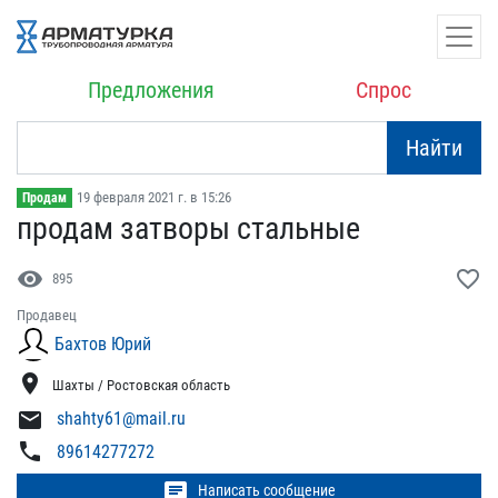
Предложения
Спрос
Найти
19 февраля 2021 г. в 15:26
Продам
продам затворы стальные
visibility
favorite_border
895
Продавец
Бахтов Юрий
location_on
Шахты / Ростовская область
mail
shahty61@mail.ru
phone
89614277272
chat
Написать сообщение