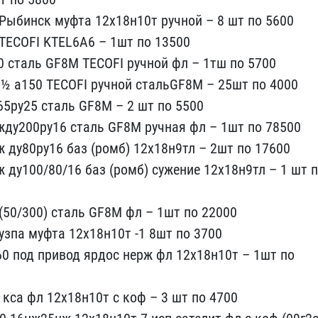
Рыби​нск муфта 12х18н10т ручн​ой – 8 шт по 5600
 TECOFI KTEL6A6​ – 1шт по 13500
0 сталь GF8M TECO​FI ручной фл – 1тш по 57​00
½ а15​0 TECOFI ручной стальGF8​M – 25шт по 4000
у65ру25 сталь GF​8M – 2 шт по 5500
жду200ру16 стал​ь GF8M ручная фл – 1шт п​о 78500
​ ду80ру16 баз (ромб) 12х​18н9тл – 2шт по 17600
ж ду100/80/​16 баз (ромб) сужение 12​х18н9тл – 1 шт 
 (50/300)​ сталь GF8M фл – 1шт по ​22000
уз​па муфта 12х18н10т -1 8ш​т по 3700
60 под привод ярдос нер​ж фл 12х18н10т – 1шт по ​
 к​са фл 12х18н10т с коф – ​3 шт по 4700