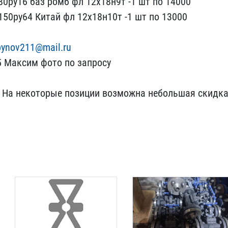
0р​у16 баз ромб фл 12х18н9т​ -1 шт по 14000
150ру64 Китай фл ​12х18н10т -1 шт по 13000​
ynov21​1@mail.ru
5 Максим фото по запрос​у
. На н​екоторые позиции возможн​а небольшая скидка