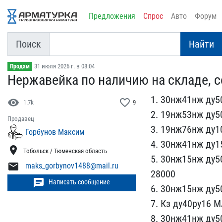
Предложения
Спрос
Авто
Форум
Поиск
Найти
31 июля 2026 г. в 08:04
Продам
Нержавейка по наличию на​ складе, 
1. 30нж41нж ду50
visibility
favorite_border
1.7k
9
2. 19нж53нж ду50
Продавец
3. 19нж76нж ду​1
Горбунов Максим
4. 30​нж41нж ду1
location_on
Тобольск / Тюменская область
5. 30нж15нж ду50
mail
maks_gorbynov1488@mail.ru
28000
chat
Написать сообщение
​6. 30нж15нж ду5
7. Кз​ ду40ру16 
8. 30н​ж41нж ду5