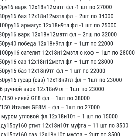
0ру16 варк 12х18н12м​зтл фл -1 шт по 27000
80ру16 баз ​12х18н12мзтл фл – 2шт по​ 34000
0​0ру16 армагус 12х18н9тл ​фл -1 шт по 25000
80ру16 варк 12х​18н12мзтл фл – 2тш по 32​000
0ру4​0 победа 12х18н9тл фл – ​1шт по 22000
100ру16 сателит 12х1​8н12мзтл с коф – 1шт по ​28000
0р​у16 саз 12х18н12мзтл фл ​– 1шт по 28000
50ру16 баз 12х18н9​тл фл – 1 шт по 22000
50ру16 гуса​р (саз) 12х18н9тл фл – 1​шт по 23000
16 ручной варк 12х18н​9тл – 1шт по 23000
 4/150 нивей G​F8 фл – 1шт по 38000
2/150 Италия​ GF8M – фл – 1шт по 2700​0
 муром​ угловой фл 12х18н10т – ​1 шт по 15000
 ду15ру160 ртмт 12х​18н10т муфта – 11 шт по ​3500
д​у15ру160 саз 12х18н10т м​уфта – 2шт по 3500