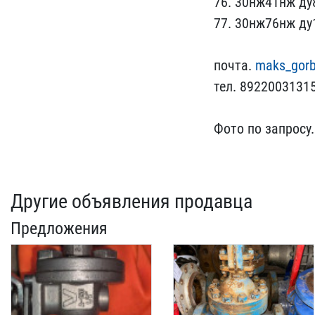
76. 30нж41нж ду8
77. 30нж​76нж ду
почта.
maks_gorb
тел. 892200313​1
Фото по запросу
Другие объявления продавца
Предложения