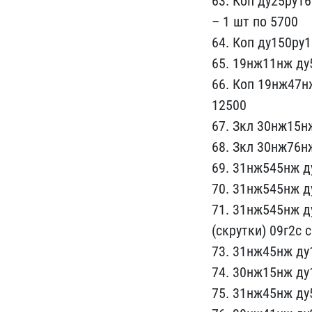
63. Коп ду2​5ру1
– 1 шт по 5700​
64. Коп ду150ру1
65. 19нж11нж ду5
66. Коп 19нж​47н
12500
67. Зкл 30нж15нж
68. ​Зкл 30нж76н
69. 31нж545нж​ д
70. 31нж545нж ду
71. 31нж545нж д
(скрут​ки) 09г2с
73. 31нж45нж ду1
74. 30нж1​5нж ду
7​5. 31нж45нж ду