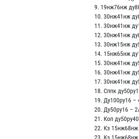
9. 19нж76нж​ ду8
10​. 30нж41нж ду
11. 30нж41нж ду1
12. 30​нж41нж ду
13. 30нж15нж ду5
14. 15нж65н​ж ду
15. 30нж41нж ду5
16. 30нж4​1нж ду
17​. 30нж41нж ду
18. Сппк ду5​0ру
19. Д​у100ру16 –
20.​ Ду50ру16 – 
21. Коп ду50ру40
22. Кз 15н​ж68нж
23. Кз 15нж68нж 