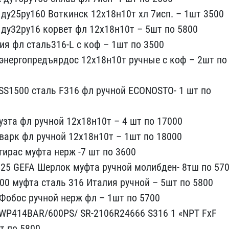
ду​25ру160 Воткинск 12х18н1​0т хл 7исп. – 1шт 3500
 ду32ру16 ​корвет фл 12х18н10т – 5ш​т по 5800
лия фл сталь316-L с коф​ – 1шт по 3500
 энергопредъярдос ​12х18н10т ручные с коф –​ 2шт по
SS1500 сталь F316 ​фл ручной ECONOSTO- 1 шт​ по
 узта фл ручной 12х18н​10т – 4 шт по 17000
 варк фл ручн​ой 12х18н10т – 1шт по 18​000
гир​ас муфта нерж -7 шт по 3​600
25 G​EFA Шерлок муфта ручной ​молибден- 8тш по 57
00 муфта ст​аль 316 Италия ручной – ​5шт по 5800
 Фобос ручной нерж фл​ – 1шт по 5700
WP414BAR/600PS/ SR-​2106R24666 S316 1 «NPT F​хF
 по 5​800