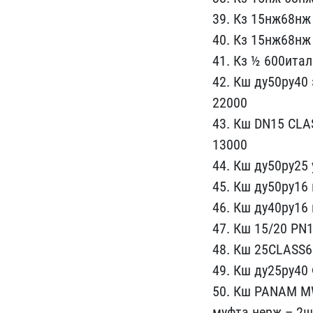
39. Кз 15нж68нж 
4​0. Кз 15нж68нж
41. Кз ½ 600ит​а
42. Кш ду​50ру40
22000
43. Кш DN​15 CLA
13000
44. Кш ду50ру​25
45. ​Кш ду50ру16
46. Кш ду40ру16 
47. Кш 15/20 PN1
48​. Кш 25CLASS6
49. Кш ду25р​у40
50. Кш PA​NAM M
муфта нерж – 2шт