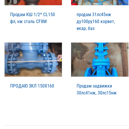
Продам КШ 1/2* СL150
продам 31лс45нж
фл, нж сталь CF8M
ду100ру160 корвет,
икар, баз
ПРОДАЮ ЗКЛ 150Х160
Продам задвижки
30лс41нж, 30лс15нж