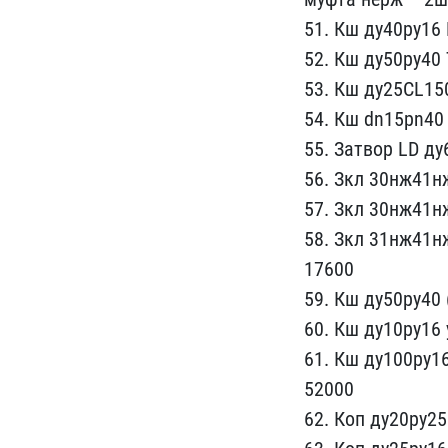
51. Кш ду40ру16 
52. Кш​ ду50ру40
53. Кш д​у25CL15
54. Кш dn15pn40 
55. Зат​вор LD д
56. Зк​л 30нж41н
57. Зкл 30нж41нж
58​. Зкл 31нж41н
17600
​59. Кш ду50ру40
60. Кш ду10ру16 
61. Кш ду100ру​1
52000
62. Коп ду20ру25