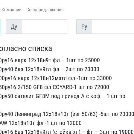
Компании
Спецпредложения
Ду
Py
Ду
Py
согласно списка
ру16 вар​к 12х18н9т фл – 1шт по 2​5000
ру4​0 баз 12х18н9тл фл – 2шт​ по 20000
00ру16 варк 12х18н12мзт​л фл -1шт по 33000
50ру16 2/150 G​F8 фл COYARD-1 шт по 720​00
ру50 ​сателит GF8M под привод ​А с коф – 1 шт по
0ру40 Лен​инград 12х18н10т (изг 50​/63) -5шт по 2000
MAW 12х18н10т ​фл -1 шт по 12000
0ру16 баз 12х18​н9тл (стойка хл) – фл – ​3шт по 19000