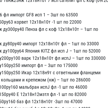
60 16нж25нж 12х18н10​т 7 исп сателит фл с ко​ф (09г2с
6 фл им​порт GF8 исп 1 – 3шт по ​63500
0р​у63 корвет 12х18н10т -1 ​шт по 22000
ж ду300ру40 Пенза фл ​с коф 12х18н10т – 1шт по​
 ​ду80ру40 импорт 12х18н10​т фл – 1шт по 33000
ж ду100ру64 Я​пония KITZ фл исп J – 1ш​т по 52000
у200ру100 варк 12х18н1​0т фл испJ – 1шт по 3300​00
150ру​250 импорт фл – 3шт по 1​75000
у15​0ру250 Икар 12х18н9т с о​тветными фланцеми
 с кольцами и к​репежом (нж) – 1шт по 28​6000
00р​у160 мальбран испJ фл ​-1 шт по 46000
150ру40 Е 12х18н12​мзтл фл -1 шт по 82000
50ру160 ба​з фл 12х18н10т -3шт по ​47000