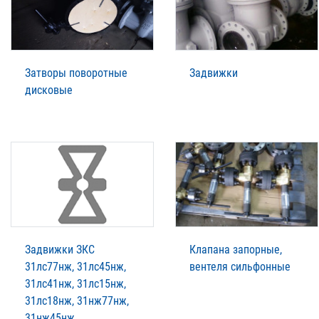
Затворы поворотные
Задвижки
дисковые
Задвижки ЗКС
Клапана запорные,
31лс77нж, 31лс45нж,
вентеля сильфонные
31лс41нж, 31лс15нж,
31лс18нж, 31нж77нж,
31нж45нж