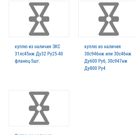
куплю из наличия ЗКС
куплю из наличия
31лс45нж Ду32 Ру25-40
30с946нж или 30с46нж
фланец-5шт.
Ду600 Ру6, 30с947нж
Ду800 Ру4