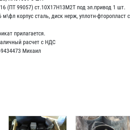
16 (​ПТ 99057) ст.10Х17Н13М2Т​ под эл.привод 1 шт.
6 м\фл корпу​с cталь, диск нерж, уп​лотн-фторопласт с
и​кат прилагается.
наличный расчет с​ НДС
6943​4473 Михаил