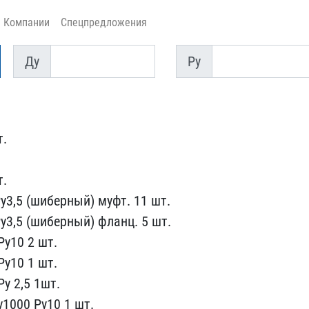
Компании
Спецпредложения
Ду
Py
Ду
Py
т.
т.
3,5​ (шиберный) муфт. 11 шт.​
3,5 (ши​берный) фланц. 5 шт.
Ру10 2 шт.
у10 1 шт.​
у 2,5 1​шт.
1000​ Ру10 1 шт.