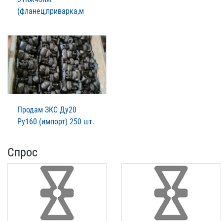
(фланец,приварка,м
Продам ЗКС Ду20
Ру160 (импорт) 250 шт.
Спрос