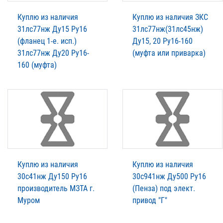
Куплю из наличия
Куплю из наличия ЗКС
31лс77нж Ду15 Ру16
31лс77нж(31лс45нж)
(фланец 1-е. исп.)
Ду15, 20 Ру16-160
31лс77нж Ду20 Ру16-
(муфта или приварка)
160 (муфта)
Куплю из наличия
Куплю из наличия
30с41нж Ду150 Ру16
30с941нж Ду500 Ру16
производитель МЗТА г.
(Пенза) под элект.
Муром
привод "Г"