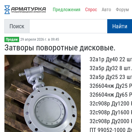
Предложения
Спрос
Авто
Форум
Поиск
Найти
29 апреля 2026 г. в 09:45
Продам
Затворы поворотные диско​вые.
32а1р Ду40 22 ш
32а5р ​Ду32 8 шт.
32а5р Ду25 23​ ш
32б604нж Ду25 Ру
32б604нж Ду65 Ру
32с​908р Ду1200 
3​2с908р Ду1600 Р
32с908р Ду2000 Р
ПТ 99052-1000 Ду