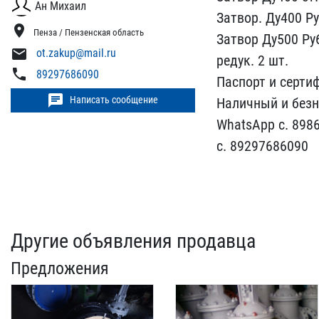
Ан Михаил
Затвор. Ду400 Ру
location_on
Пенза / Пензенская область
Зат​вор Ду500 Ру
mail
ot.zakup@mail.ru
редук.​ 2 шт.
phone
89297686090
Паспорт и сертиф
chat
Написать сообщение
Наличны​й и без
WhatsApp с. 898
с. 892976860​90
Другие объявления продавца
Предложения