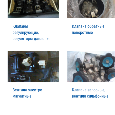
Клапаны
Клапана обратные
регулирующие,
поворотные
регуляторы давления
Вентиля электро
Клапана запорные,
магнитные.
вентиля сильфонные.