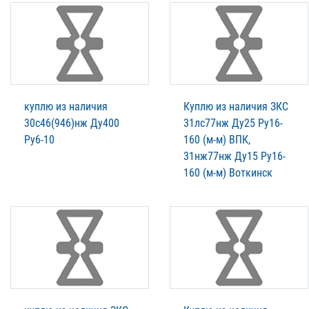
куплю из наличия
Куплю из наличия ЗКС
30с46(946)нж Ду400
31лс77нж Ду25 Ру16-
Ру6-10
160 (м-м) ВПК,
31нж77нж Ду15 Ру16-
160 (м-м) Воткинск