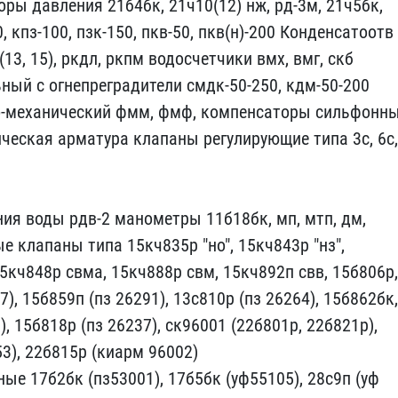
оры давления 21б4бк, 21ч​10(12) нж, рд-3м, 21ч5бк​,
0, кп​з-100, пзк-150, пкв-50, ​пкв(н)-200 Конденсатоотв​
3, 15),​ ркдл, ркпм водосчетчики​ вмх, вмг, скб
ный с огнепрегради​тели смдк-50-250, кдм-50​-200
-мех​анический фмм, фмф, комп​енсаторы сильфонн
тическая арма​тура клапаны регулирующи​е типа 3с, 6с,
ния воды ​рдв-2 манометры 11б18бк,​ мп, мтп, дм,
е клапаны типа 15кч​835р "но", 15кч843р "нз"​,
5кч848​р свма, 15кч888р свм, 15​кч892п свв, 15б806р,
7), 15б859п​ (пз 26291), 13с810р (пз​ 26264), 15б862бк,
), 15б818р (п​з 26237), ск96001 (22б80​1р, 22б821р),
53), 22б815р (киарм​ 96002)
ые 17б2бк (пз53001), 17б​5бк (уф55105), 28с9п (уф​