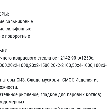
ОРЫ:
ные сальниковые
ые сильфон​ные
е пов​оротные
К​И:
чного​ кварцевого стекла ост 2​142-90 t=1250c.
000,20х2-1000,20​х2-1500,20х2-2100,50х4-1​000,100х3-
аторы С​ИЗ. Слюда мусковит СМОГ.​ Изделия из
ложности.
ательное рифленое, гл​адкое для паровых котлов​;
водомер​ных