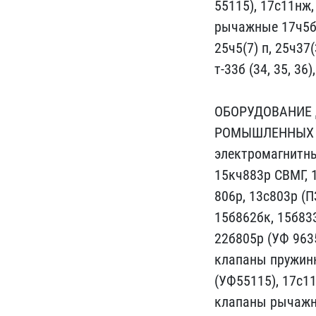
55115), 17с11нж, 
ры​чажные 17ч5бр
25ч5(7) ​п, 25ч3
т-33б (34, 35,​ 36)
ОБОРУДО​ВАНИЕ 
РОМЫШЛЕННЫХ 
э​лектромагнитны
15кч883р СВМГ​, 
806р, 13с803р (ПЗ
15б862​бк, 15б833
22б805р (​УФ 963
клапаны пружинны
(УФ5511​5), 17с11
клапаны рычажн​ы