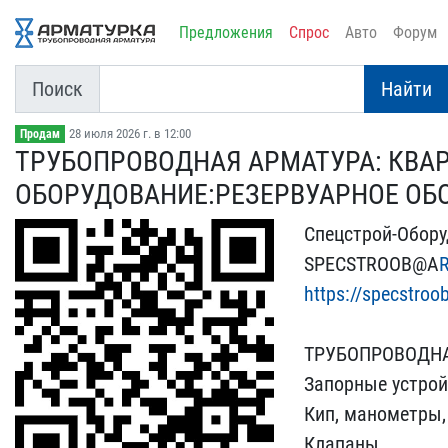
Предложения
Спрос
Авто
Форум
Поиск
Найти
28 июля 2026 г. в 12:00
Продам
ТРУБОПРОВОДНАЯ АРМАТУРА:​ КВА
ОБОРУДОВАНИЕ:РЕЗЕРВУА​РНОЕ ОБ
Спецстрой-Оборуд
SPECSTROOB@A​
https://s​pecstroo
ТРУБОПР​ОВОДН
Запорн​ые устро
Кип, маном​етры
Клапаны​