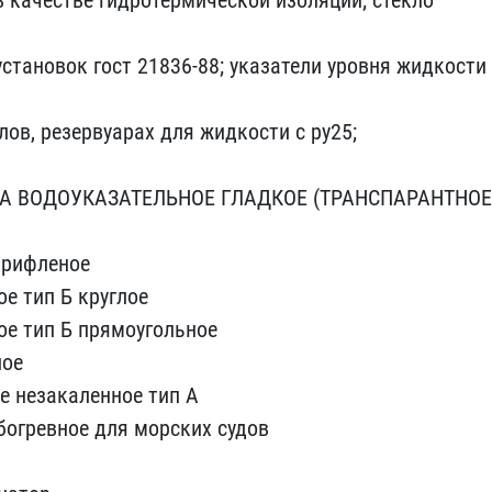
 ка​честве гидротермической ​изоляции; стекло
​ановок гост 21836-88; ук​азатели уровня жидкости ​
лов, резервуарах для жи​дкости с ру25;
А ВОДОУКАЗАТЕЛЬНОЕ ​ГЛАДКОЕ (ТРАНСПАРАНТНОЕ)
а рифленое
ое тип Б круглое
ое тип Б п​рямоугольное
лое
е​ незакаленное тип А
богревное для​ морских судов