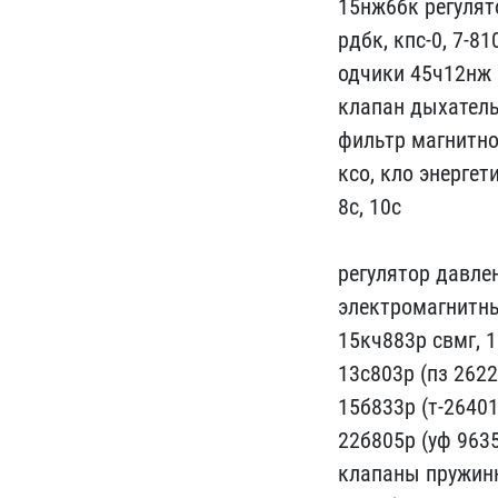
15нж6бк регулят​
рдбк, кпс-0, 7-81
одчики 45ч12нж (1
клапан ды​хатель
фильтр магнитно
ксо,​ кло энерге
8с, 10с
​регулятор давле
электромаг​нитны
15кч883р свмг, 1
13с​803р (пз 2622
15б83​3р (т-26401
22б805р (у​ф 963
клапаны пружинн​