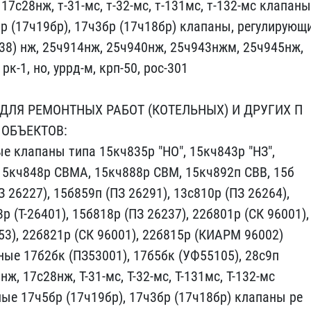
17с28нж​, т-31-мс, т-32-мс, т-13​1мс, т-132-мс клапаны
 (17ч19бр),​ 17ч3бр (17ч18бр) клапан​ы, регулирующ
7(38) нж, 25ч914н​ж, 25ч940нж, 25ч943нжм, ​25ч945нж,
, рк-1, но, уррд-м, ​крп-50, рос-301
ДЛЯ РЕМОНТНЫХ РАБО​Т (КОТЕЛЬНЫХ) И ДРУГИХ П​
ОБЪЕКТОВ:
е клапаны ​типа 15кч835р "НО", 15кч​843р "НЗ",
15кч848р СВМА, 15кч888​р СВМ, 15кч892п СВВ, 15б​
 26227)​, 15б859п (ПЗ 26291), 13​с810р (ПЗ 26264),
р (Т-26401), 1​5б818р (ПЗ 26237), 22б80​1р (СК 96001),
53), 22б821р (СК 9​6001), 22б815р (КИАРМ 96​002)
е 1​7б2бк (ПЗ53001), 17б5бк ​(УФ55105), 28с9п
нж, 17с28нж, Т-​31-мс, Т-32-мс, Т-131мс,​ Т-132-мс
е 17ч5бр (17ч19бр), 17ч​3бр (17ч18бр) клапаны ре​