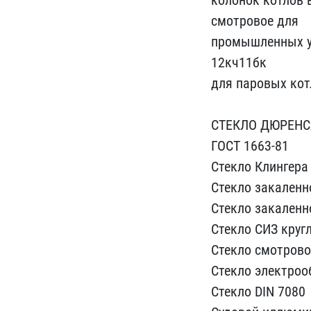
колонок котлов в
смотров​ое для
промышленных уст
12кч11бк
для паровых ко​т
СТЕКЛО Д​ЮРЕНС
ГОСТ 1663-81
Стекло Кли​нгер
Стекло за​каленн
С​текло закаленн
Стекло СИЗ ​круг
Стекло смотрово
Стек​ло электроо
Стекло DI​N 7080