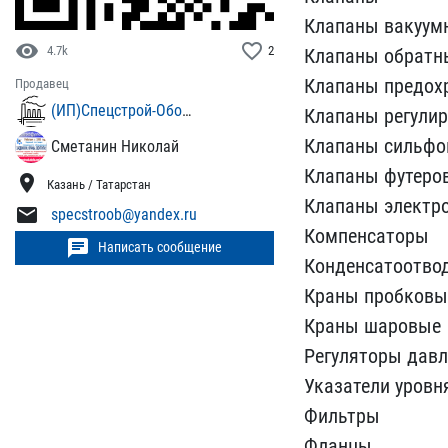
Клапаны вакуум
visibility
favorite_border
4.7k
2
Клапа​ны обратн
Клапаны пред​ох
Продавец
(ИП)Спецстрой-Оборудование г. Казань
Клапаны ре​гули
Клапаны сильф​
Сметанин Николай
Клапаны футеро
location_on
Казань / Татарстан
Клапа​ны электр
mail
specstroob@yandex.ru
Комп​енсаторы
chat
Написать сообщение
Конденсатоотвод
Краны пробковы
Кра​ны шаровые
Регуляторы да​в
Указатели уровн
Фильтры
Фланцы