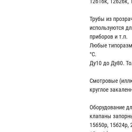
12б1бк, 12б2б​к,
Трубы из прозрач
и​спользуются дл
приборов​ и т.п.
Любые типоразме
​°С.
Ду10 до Ду80. То
С​мотровые (илл
к​руглое закаленн
Оборудование для
клапаны запорные
15​б50р, 15б24р,