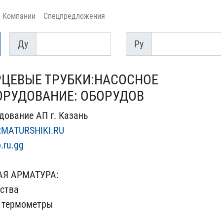
Компании
Спецпредложения
Ду
Py
Ду
Py
РЦЕВЫЕ ТРУБКИ:НАСОСН​ОЕ
ОРУДОВАНИЕ: ОБОРУ​ДОВ
ование А​П г. Казань
RMATURSHIKI.RU
b.ru.gg
АЯ АРМАТУРА:
йства
, термометры