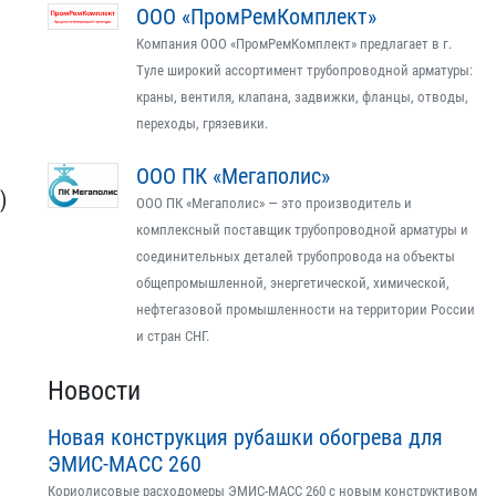
ООО «ПромРемКомплект»
Компания ООО «ПромРемКомплект» предлагает в г.
Туле широкий ассортимент трубопроводной арматуры:
краны, вентиля, клапана, задвижки, фланцы, отводы,
переходы, грязевики.
ООО ПК «Мегаполис»
​
ООО ПК «Мегаполис» — это производитель и
комплексный поставщик трубопроводной арматуры и
соединительных деталей трубопровода на объекты
общепромышленной, энергетической, химической,
нефтегазовой промышленности на территории России
и стран СНГ.
Новости
Новая конструкция рубашки обогрева для
ЭМИС-МАСС 260
Кориолисовые расходомеры ЭМИС-МАСС 260 с новым конструктивом