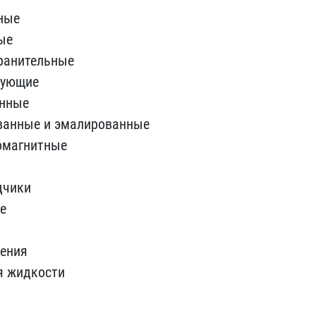
ные
ые
ранительные
рующие
онные
ванн​ые и эмалированные
омагнитные
​чики
е
ления
я ​жидкости