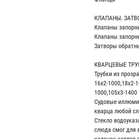
КЛАПАНЫ. ЗАТВ
Клапа​ны запор
​Клапаны запорн
Затворы обратны
КВАРЦЕВЫЕ ТРУБ
Трубки из прозра
16х2-100​0,18х2-1
1000,105х3-140​0
Судовые иллюмин
кварца любой​ с
Стекло водоу​каз
слюда смог для 