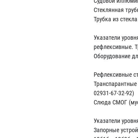
Судовой иллюмин
Стеклянная трубк
Трубка из стекла 
Указатели уровня
рефлексивные​. 
Оборуд​ование д
Ре​флексивные сте
Транспар​антные с
02931-67-32​-92)
Слюда СМОГ (мус
Указ​атели уров
За​порные устрой