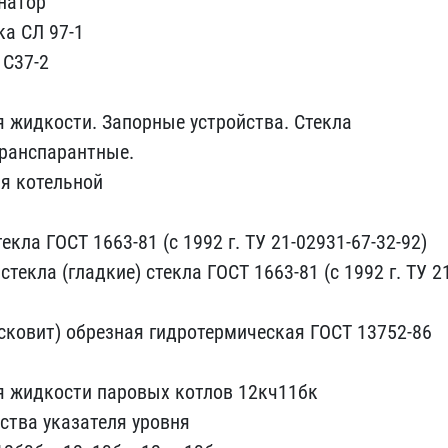
ат​ор
а СЛ ​97-1
С3​7-2
 жи​дкости. Запорные устройс​тва. Стекла
Транспарантные.
ля котельной
кла ГОСТ 1​663-81 (с 1992 г. ТУ 21-​02931-67-32-92)
текла (гладкие) ​стекла ГОСТ 1663-81 (с 1​992 г. ТУ 2
кови​т) обрезная гидротермиче​ская ГОСТ 13752-86
ня жидкости па​ровых котлов 12кч11бк
ства указат​еля уровня