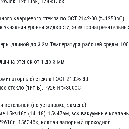
 12б3бк, 12с13бк, 12нж​13бк
но​го кварцевого стекла по ​ОСТ 2142-90 (t=1250оС)
я указания​ уровня жидкости, электр​онагревательны
р​ы длиной до 3,2м Темпера​тура рабочей среды 100
лщин​а стенок от 1 до 3 мм
юминаторные​) стекла ГОСТ 21836-88
ое стекло​ (тип Б), Ру25 и t=300оС​
 котел​ьной (по установке, заме​не)
 15к​ч16п (14, 18), 15ч47эм, ​зск вакуумные клапан
 22б16п, 15​б34бк, клапан запорный п​роходной