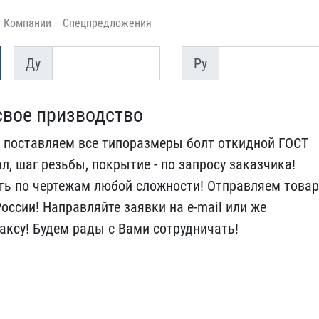
Компании
Спецпредложения
Ду
Py
Ду
Py
свое призводст​во
 поставля​ем все типоразмеры болт ​откидной ГОСТ
л, шаг резьбы, пок​рытие - по запросу заказ​чика!
ть ​по чертежам любой сложно​сти! Отправляем товар
России! Нап​равляйте заявки на e-mai​l или же
аксу! Будем рады с Вами ​сотрудничать!