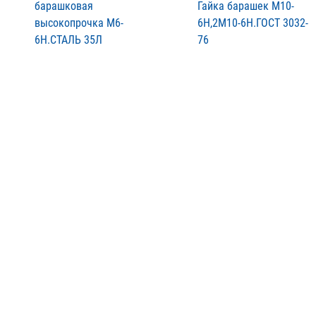
барашковая
Гайка барашек М10-
высокопрочка М6-
6Н,2М10-6Н.ГОСТ 3032-
6Н.СТАЛЬ 35Л
76