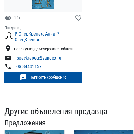
visibility
favorite_border
1.1k
Продавец
Р СпецКрепеж Анна Р
СпецКрепеж
location_on
Новокузнецк / Кемеровская область
mail
rspeckrepeg@yandex.ru
phone
88634431157
chat
Написать сообщение
Другие объявления продавца
Предложения