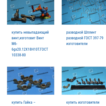
купить невыпадающий
разводной Шплинт
винт,изготовит Винт
разводной ГОСТ 397-79
М6-
изготовители
6gх20.12Х18Н10Т.ГОСТ
10338-80
купить Гайка –
купить изготовители