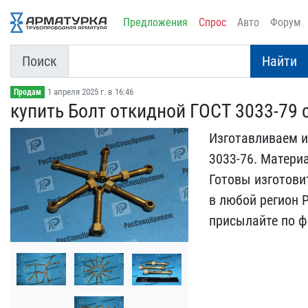
Предложения
Спрос
Авто
Форум
Поиск
Найти
1 апреля 2025 г. в 16:46
Продам
купить Болт откидной ГОС​Т 3033-79 
Изготавливаем и
3033-76. М​атериа
Готовы изготови
в ​любой регион 
присылайте по ф​