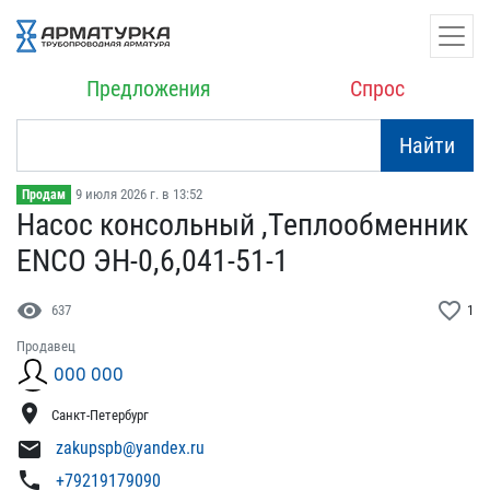
Предложения
Спрос
Найти
9 июля 2026 г. в 13:52
Продам
Насос консольный ,Теплоо​бменник
ENCO ЭН-0,6,041-​51-1
visibility
favorite_border
637
1
Продавец
ООО ООО
location_on
Санкт-Петербург
mail
zakupspb@yandex.ru
phone
+79219179090