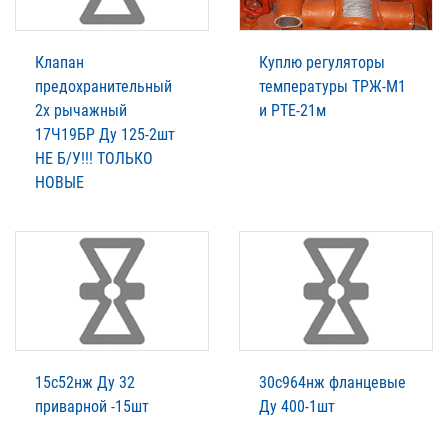
Клапан
Куплю регуляторы
предохранительный
температуры ТРЖ-М1
2х рычажный
и РТЕ-21м
17Ч19БР Ду 125-2шт
НЕ Б/У!!! ТОЛЬКО
НОВЫЕ
15с52нж Ду 32
30с964нж фланцевые
приварной -15шт
Ду 400-1шт