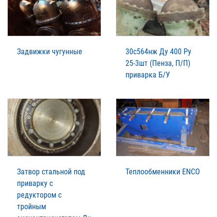
Задвижки чугунные
30с564нж Ду 400 Ру
25-3шт (Пенза, П/П)
приварка Б/У
Затвор стальной под
Теплообменники ENCO
приварку с
редуктором с
тройным