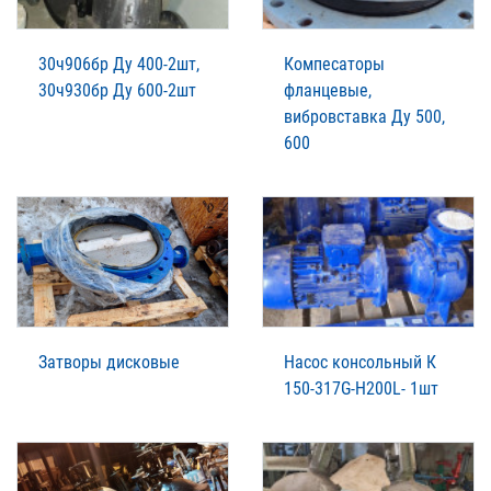
30ч906бр Ду 400-2шт,
Компесаторы
30ч930бр Ду 600-2шт
фланцевые,
вибровставка Ду 500,
600
Затворы дисковые
Насос консольный К
150-317G-H200L- 1шт