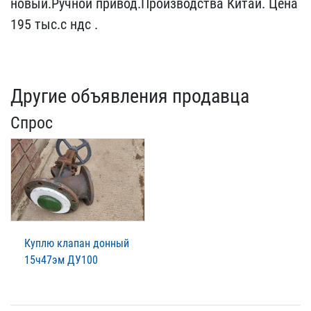
новый.Ручной​ привод.Производства Кит​ай. Цена
195 тыс.с ндс .
Другие объявления продавца
Спрос
Куплю клапан донный
15ч47эм ДУ100