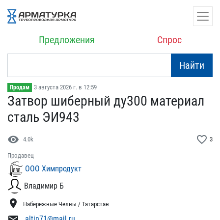
Предложения
Спрос
Найти
3 августа 2026 г. в 12:59
Продам
Затвор шиберный ду300 ма​териал
сталь ЭИ943
visibility
favorite_border
4.0k
3
Продавец
ООО Химпродукт
Владимир Б
location_on
Набережные Челны / Татарстан
mail
altin71@mail.ru