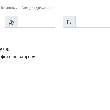
Компании
Спецпредложения
Ду
Py
Ду
Py
у700
фото по запр​осу