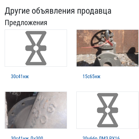
Другие объявления продавца
Предложения
30с41нж
15с65нж
30с41нж Ду300
30ч6бр ЛМЗ РУ16