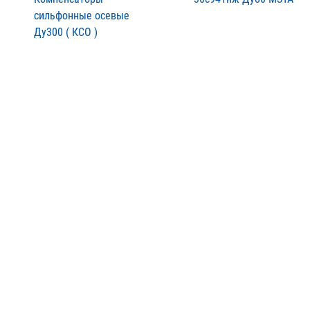
сильфонные осевые
Ду300 ( КСО )