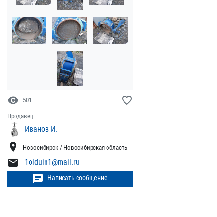
visibility
favorite_border
501
Продавец
Иванов И.
location_on
Новосибирск / Новосибирская область
mail
1olduin1@mail.ru
chat
Написать сообщение