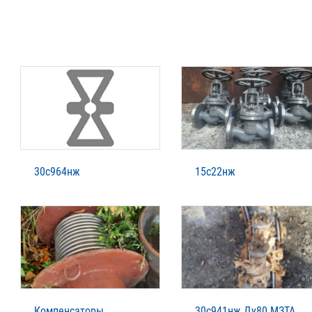
30с964нж
15с22нж
Компенсаторы
30с941нж Ду80 МЗТА