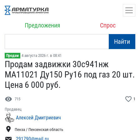
Предложения
Спрос
Найти
4 августа 2026 г. в 08:41
Продам
Продам задвижки 30с941нж​
МА11021 Ду150 Ру16 п​од газ 20 шт.
Цена 6 ​000 руб.
visibility
favorite_border
715
1
Продавец
Алексей Дмитриевич
location_on
Пенза / Пензенская область
mail
291790@mail.ru