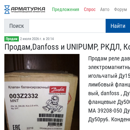
Предложения
Спрос
Авто
Форум
Поиск
Найти
2 июля 2026 г. в 20:14
Продам
Продам,Danfoss и UNIPUM​P, РКДЛ, К
Продам реле давл
электромагнитные
игольчатый Ду15
лимбовый фла​нц
вый, danfoss , Д
фланцевые Д​у50
МА 39208-050 Ду
Ду50​ру6. Конден