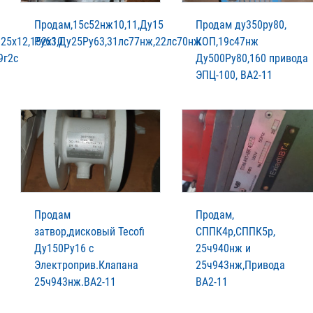
Продам,15с52нж10,11,Ду15
Продам ду350ру80,
25х12,152х10
Ру63,Ду25Ру63,31лс77нж,22лс70нж
КОП,19с47нж
9г2с
Ду500Ру80,160 привода
ЭПЦ-100, ВА2-11
Продам
Продам,
затвор,дисковый Tecofi
СППК4р,СППК5р,
Ду150Ру16 с
25ч940нж и
Электроприв.Клапана
25ч943нж,Привода
25ч943нж.ВА2-11
ВА2-11