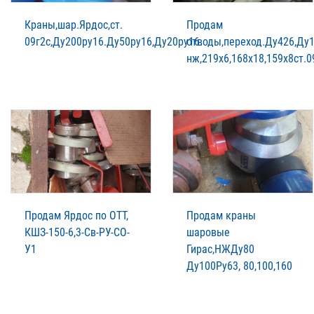
Краны,шар.Ярдос,ст.
Продам
09г2с,Ду200ру16.Ду50ру16,Ду20ру16.
отводы,переход.Ду426,Ду1
нж,219х6,168х18,159х8ст.0
Продам Ярдос по ОТТ,
Продам краны
КШЗ-150-6,3-Св-РУ-СО-
шаровые
У1
Гирас,НЖДу80
Ду100Ру63, 80,100,160