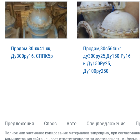
Продам 30нж41нж,
Продам,30с564нж
Ду300ру16, СППК5р
ду300ру25,Ду150 Ру16
и Ду150Ру25,
Ду100ру250
Предложения
Спрос
Авто
Спецпредложения
П
Полное или частичное копирование материалов запрещено, при согласованн
Администрация сайта не несет ответственности за достоверность информац