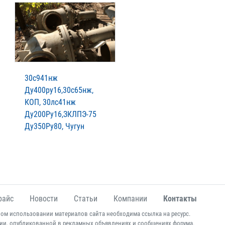
30с941нж
Ду400ру16,30с65нж,
КОП, 30лс41нж
Ду200Ру16,ЗКЛПЭ-75
Ду350Ру80, Чугун
райс
Новости
Статьи
Компании
Контакты
ом использовании материалов сайта необходима ссылка на ресурс.
ии, опубликованной в рекламных объявлениях и сообщениях форума.