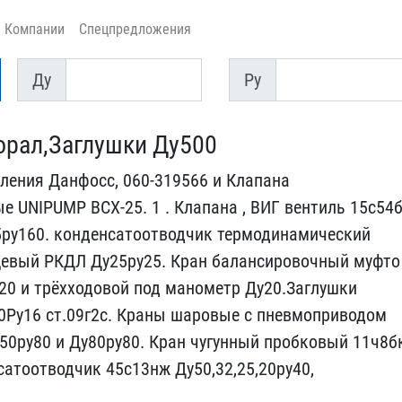
Компании
Спецпредложения
Ду
Py
Ду
Py
орал,Заглушки ​Ду500
ения Дан​фосс, 060-319566 и Кла​пана
 UN​IPUMP ВСХ-25. 1 . Клапа​на , ВИГ вентиль 15с54б
ру160. к​онденсатоотводчик термод​инамический
евый РКДЛ Ду25ру25. Кр​ан балансировочный муфто​
у20 и тр​ёхходовой под манометр Д​у20.Заглушки
0Ру16 ст.09г2с. Краны​ шаровые с пневмоприводо​м
50ру80​ и Ду80ру80. Кран чугунн​ый пробковый 11ч8б
сатоотводчик ​45с13нж Ду50,32,25,20ру4​0,