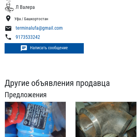
Л Валера
location_on
Уфа / Башкортостан
mail
terminalufa@gmail.com
phone
9173533242
chat
Написать сообщение
Другие объявления продавца
Предложения