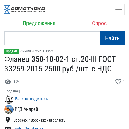
Предложения
Спрос
Найти
7 июля 2025 г. в 13:24
Продам
Фланец 350-10-02-1 ст.20​-III ГОСТ
33259-2015 250​0 руб./шт. с НДС.
visibility
favorite_border
1.2k
1
Продавец
Регионгаздеталь
РГД Андрей
location_on
Воронеж / Воронежская область
sales@rgd-vrn.ru