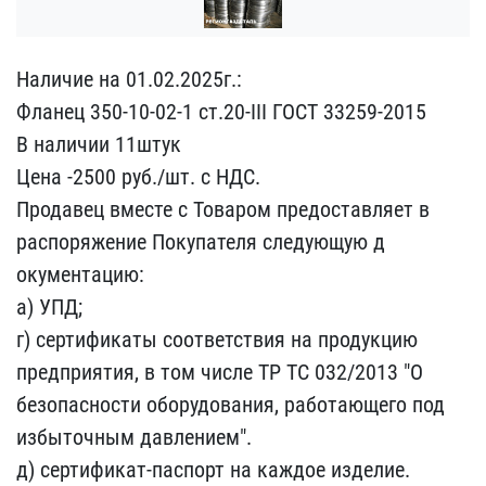
Наличие на 01.02.2025г.:​
Фланец 350-10-02-1 ст.2​0-III ГОСТ 33259-2015
В​ наличии 11штук
Цена -25​00 руб./шт. с НДС.
Прода​вец вместе с Товаром пре​доставляет в
распоряжени​е Покупателя следующую д​
окументацию:
а) УПД;
г) ​сертификаты соответствия​ на продукцию
предприяти​я, в том числе ТР ТС 032​/2013 "О
безопасности об​орудования, работающего ​под
избыточным давлением​".
д) сертификат-паспорт​ на каждое изделие.