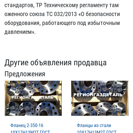
стандартов, ТР Тех​ническому регламенту там​
оженного союза ТС 032/20​13 «О безопасности
обору​дования, работающего под​ избыточным
давлением».
Другие объявления продавца
Предложения
Фланец 2-350-16
Фланцы из стали
10Х17Н13М2Т ГОСТ
10Х17Н13М2Т ГОСТ