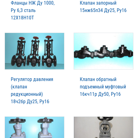
Фланцы НЖ Ду 1000,
Клапан запорный
Ру 6,3 сталь
15нж65п34 Ду25, Ру16
12Х18Н10Т
Регулятор давления
Клапан обратный
(клапан
подъемный муфтовый
редукционный)
16кч11р Ду50, Ру16
18ч2бр Ду25, Ру16