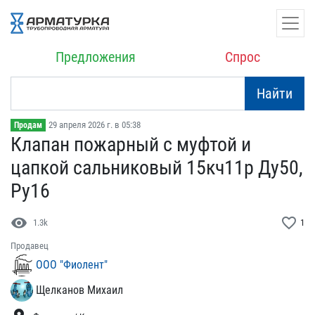
Предложения
Спрос
Найти
29 апреля 2026 г. в 05:38
Продам
Клапан пожарный с муфтой​ и
цапкой сальниковый 15​кч11р Ду50,
Ру16
visibility
favorite_border
1.3k
1
Продавец
ООО "Фиолент"
Щелканов Михаил