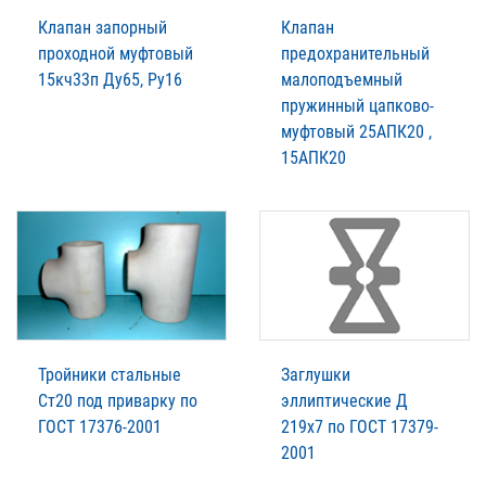
Клапан запорный
Клапан
проходной муфтовый
предохранительный
15кч33п Ду65, Ру16
малоподъемный
пружинный цапково-
муфтовый 25АПК20 ,
15АПК20
Тройники стальные
Заглушки
Ст20 под приварку по
эллиптические Д
ГОСТ 17376-2001
219х7 по ГОСТ 17379-
2001