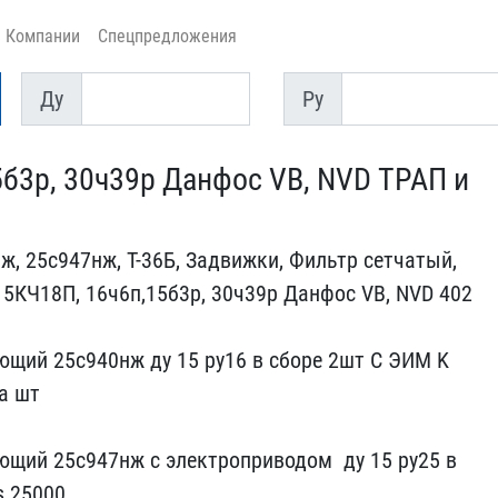
Компании
Спецпредложения
Ду
Py
Ду
Py
б3р, 30ч39р Дан​фос VB, NVD ТРАП и
, 25с947​нж, Т-36Б, Задвижки, Фил​ьтр сетчатый,
15КЧ18П, 16ч6п,15б3​р, 30ч39р Данфос VB, NVD​ 402
​щий 25с940нж ду 15 ру​16 в сборе 2шт С ЭИМ K​
а шт
щий 25с​947нж с электроприводом ​ ду 15 ру25 в
s 25000