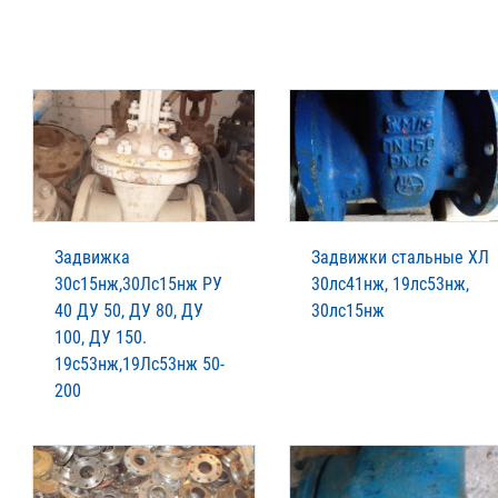
Задвижка
Задвижки стальные ХЛ
30c15нж,30Лc15нж РУ
30лс41нж, 19лс53нж,
40 ДУ 50, ДУ 80, ДУ
30лс15нж
100, ДУ 150.
19с53нж,19Лс53нж 50-
200