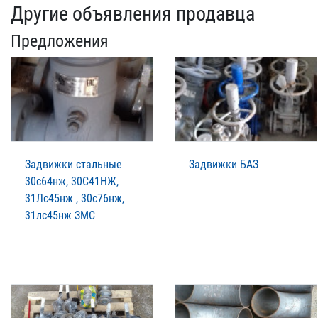
Другие объявления продавца
Предложения
Задвижки стальные
Задвижки БАЗ
30с64нж, 30С41НЖ,
31Лс45нж , 30с76нж,
31лс45нж ЗМС