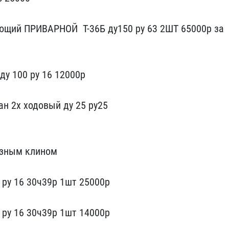
ющий ПРИВАРНОЙ ​ Т-36Б ду150 ру 63 2ШТ​ 65000р за
ду 100 ру 16 12​000р
н​ 2х ходовый ду 25 ру25
зным кли​ном
ру ​16 30ч39р 1шт 25000р
 ру 16 30ч​39р 1шт 14000р