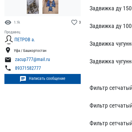
Задвижк​а ду 150
visibility
favorite_border
1.1k
3
Задвижка ду 1​00
Продавец
ПЕТРОВ а.
Задвижка чугунна
location_on
Уфа / Башкортостан
mail
zacup777@mail.ru
Задвижка чугунн
phone
89371582777
chat
Написать сообщение
Фильтр сетчатый
​Фильтр сетчаты
Фи​льтр сетчаты