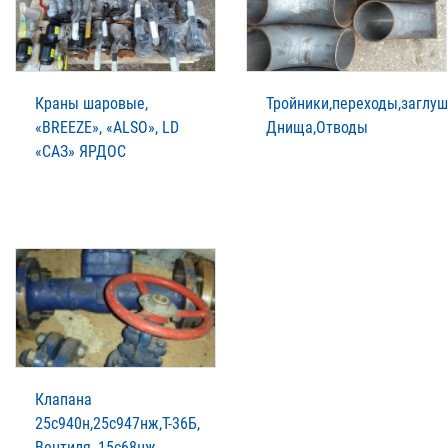
Краны шаровые,
Тройники,переходы,заглуш
«BREEZE», «ALSO», LD
Днища,Отводы
«САЗ» ЯРДОС
Клапана
25с940н,25с947нж,Т-36Б,
Вентиля, 15с68нж