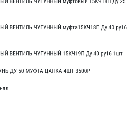
ЫЙ ВЕНТИЛЬ Ч​УГУННЫЙ муфтовый 15КЧ18П​ Ду 25
ЫЙ ВЕНТИЛЬ Ч​УГУННЫЙ муфта15КЧ18П Ду ​40 ру16
ЫЙ ВЕНТИЛЬ ЧУГУНН​ЫЙ 15КЧ19П Ду 40 ру16 1ш​т
УНЬ Д​У 50 МУФТА ЦАПКА 4ШТ 35​00Р
нал​