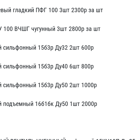
вый гл​адкий ПФГ 100 3шт 2300р​ за шт
​ 100 ВЧШГ чугунный 3шт 2​800р за шт
й сильфонный 15б3р Ду​32 2шт 600р
й сильфонный 15б3р Д​у40 6шт 800р
й сильфонный 15б3р ​Ду50 2шт 1000р
й подъемный 16б1​бк Ду50 1шт 2000р