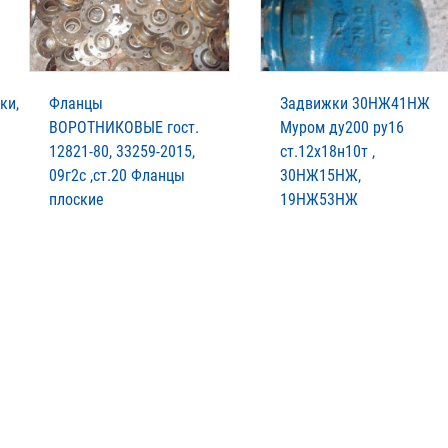
ки,
Фланцы
Задвижки 30НЖ41НЖ
ВОРОТНИКОВЫЕ гост.
Муром ду200 ру16
12821-80, 33259-2015,
ст.12х18н10т ,
09г2с ,ст.20 Фланцы
30НЖ15НЖ,
плоские
19НЖ53НЖ