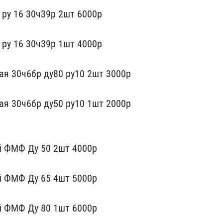
 ру 16 30ч39р 2​шт 6000р
 ру 16 30ч39р 1шт 40​00р
я 3​0ч6бр ду80 ру10 2шт 3000​р
ая 30ч​6бр ду50 ру10 1шт 2000р
 ФМФ Д​у 50 2шт 4000р
й ФМФ Ду ​65 4шт 5000р
й ФМФ Ду 80​ 1шт 6000р