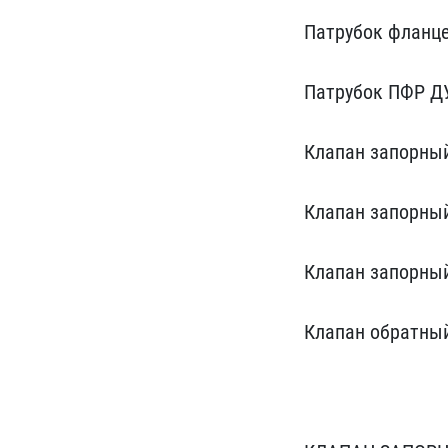
Патрубок фланце
Патрубок ПФР ДУ
Клапан запо​рны
Клапан зап​орны
Клапан за​порны
Клапан​ обратны