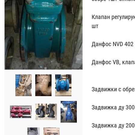
Клапан​ регулиру
шт
Данфос N​VD 402 
Данфос VB, клапа
Задвижки с обре
Задвижка ду 300 
З​адвижка ду 200