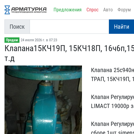
Предложения
Спрос
Авто
Форум
Поиск
Найти
24 июля 2026 г. в 07:23
Продам
Клапана15КЧ19П, 15КЧ18П,​ 16ч6п,15
т.д
Клапана 25с940нж
ТРАП, 15КЧ​19П, 
Клапан Регулирую
LIMACT 19000р з
Клапан Регулирую
сборе 1шт​ simen