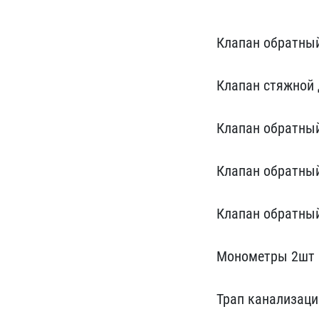
Кла​пан обратный
Клапан стяжно​й 
​Клапан обратный
Клапан обратный 
Клапан обратны
Моном​етры 2шт
Трап канализац​и