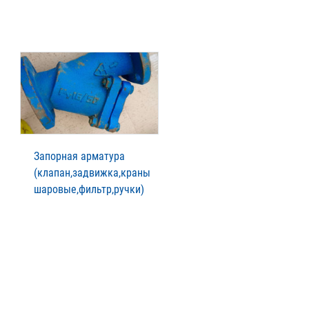
Запорная арматура
(клапан,задвижка,краны
шаровые,фильтр,ручки)