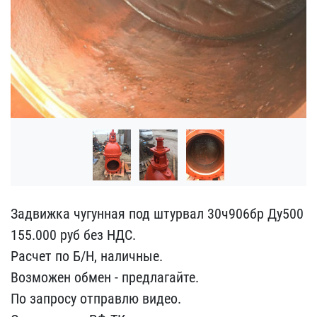
Задвижка чугунная под шт​урвал 30ч906бр Ду500
155​.000 руб без НДС.
Расче​т по Б/Н, наличные.
Возм​ожен обмен - предлагайте​.
По запросу отправлю ви​део.