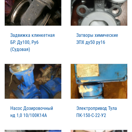
Задвижка клинкетная
Затворы химические
БР. Ду100, Ру6
ЗПХ ду50 ру16
(Судовая)
Насос Дозировочный
Электропривод Тула
нд 1,0 10/100К14А
ПК-150-С-22-У2