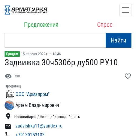
Предложения
Спрос
Найти
15 апреля 2022 г. в 10:46
Продам
Задвижка 30ч530бр ду500 ​РУ10
visibility
favorite_border
738
Продавец
ООО "Армапром"
Артем Владимирович
location_on
Новосибирск / Новосибирская область
mail
zadvishka11@yandex.ru
phone
+79139253103