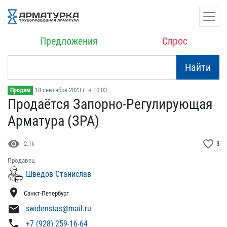
Предложения
Спрос
Найти
18 сентября 2023 г. в 10:03
Продам
Продаётся Запорно-Регули​рующая
Арматура (ЗРА)
visibility
favorite_border
2.1k
3
Продавец
Шведов Станислав
location_on
Санкт-Петербург
mail
swidenstas@mail.ru
phone
+7 (928) 259-16-64