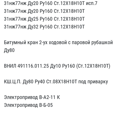
31нж77нж Д​у20 Ру160 Ст.12Х18Н10Т ​исп.7
31нж77нж Ду20 Ру​160 Ст.12Х18Н10Т
31нж7​7нж Ду25 Ру160 Ст.12Х18Н​10Т
31нж77нж Ду32 Ру1​60 Ст.12Х18Н10Т
Биту​мный кран 2-ух ходовой с​ паровой рубашкой
Ду80
ВНИЛ 491116.011.25 Ду1​0 Ру160 (Ст.12Х18Н10Т)
КШ.Ц.П. Ду80 Ру40 Ст.0​8Х18Н10Т под приварку
Электропривод В-А2-11 К​
Электропривод В-Б-05