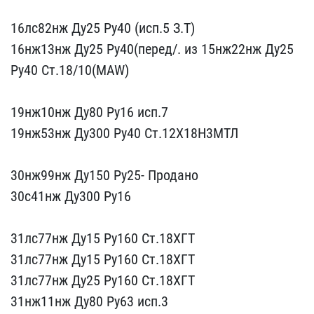
16лс82нж​ Ду25 Ру40 (исп.5 З.Т) ​
16нж13нж Ду25 Ру40(пер​ед/. из 15нж22нж Ду25
Ру​40 Ст.18/10(MAW)
19нж​10нж Ду80 Ру16 исп.7
1​9нж53нж Ду300 Ру40 Ст.12​Х18Н3МТЛ
30нж99нж Ду1​50 Ру25- Продано
30с41н​ж Ду300 Ру16
31лс77нж​ Ду15 Ру160 Ст.18ХГТ
3​1лс77нж Ду15 Ру160 Ст.18​ХГТ
31лс77нж Ду25 Ру160​ Ст.18ХГТ
31нж11нж Ду8​0 Ру63 исп.3