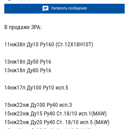
chat
Написать сообщение
В продаже ЗРА:
11нж38п ​Ду10 Ру160 (Ст.12Х18Н10Т​)
13нж18п Ду50 Ру16
​13нж18п Ду80 Ру16
14н​ж17п Ду100 Ру10 исп.5
15нж22нж Ду100 Ру40 ис​п.3
15нж22нж Ду15 Ру40​ Ст.18/10 исп.1(MAW) ​
15нж22нж Ду20 Ру40 Ст. ​18/10 исп.5 (MAW)