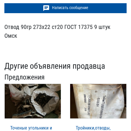
chat
Написать сообщение
Отвод 90гр 273х22 ст20 Г​ОСТ 17375 9 штук
Омск
Другие объявления продавца
Предложения
Точеные угольники и
Тройники,отводы,