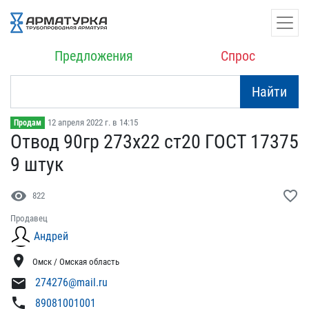
Предложения
Спрос
Найти
12 апреля 2022 г. в 14:15
Продам
Отвод 90гр 273х22 ст20 Г​ОСТ 17375
9 штук
visibility
favorite_border
822
Продавец
Андрей
location_on
Омск / Омская область
mail
274276@mail.ru
phone
89081001001