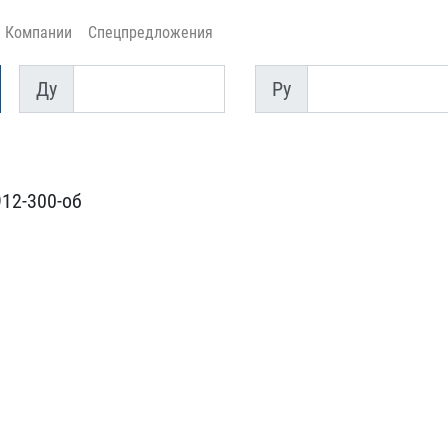
Компании
Спецпредложения
Ду
Py
Ду
Py
12-300-об