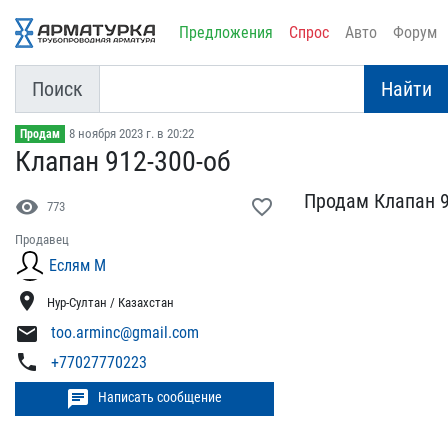
Предложения
Спрос
Авто
Форум
Поиск
Найти
8 ноября 2023 г. в 20:22
Продам
Клапан 912-300-об
Продам Клапан 9
visibility
favorite_border
773
Продавец
Еслям М
location_on
Нур-Султан / Казахстан
mail
too.arminc@gmail.com
phone
+77027770223
chat
Написать сообщение