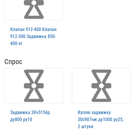
Клапан 912-400 Клапан
912-300 Задвижка 850-
400-эт
Спрос
Задвижка 30ч515бр
Куплю задвижку
ду800 ру10
30с907нж ду1000 ру25,
2 штуки