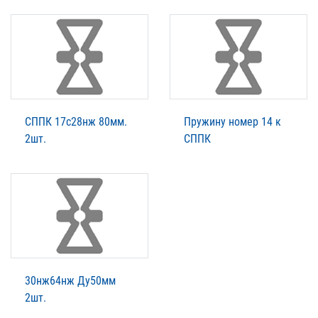
СППК 17с28нж 80мм.
Пружину номер 14 к
2шт.
СППК
30нж64нж Ду50мм
2шт.