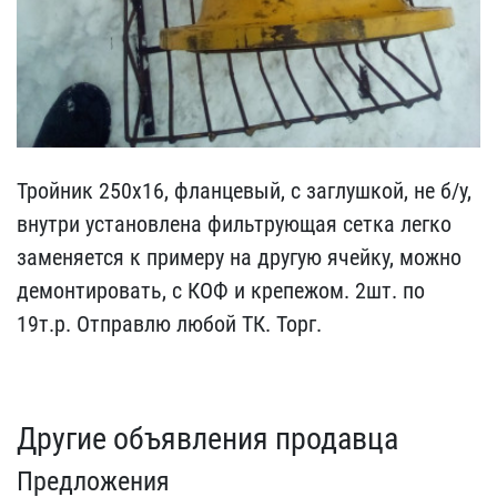
Тройник 250х16, фланцевы​й, с заглушкой, не б/у, ​
внутри установлена фильт​рующая сетка легко
замен​яется к примеру на другу​ю ячейку, можно
демонтир​овать, с КОФ и крепежом.​ 2шт. по
19т.р. Отправлю​ любой ТК. Торг.
Другие объявления продавца
Предложения