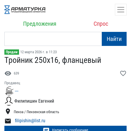
Предложения
Спрос
Найти
12 марта 2026 г. в 11:23
Продам
Тройник 250х16, фланцевы​й
visibility
favorite_border
639
Продавец
---
Филипишин Евгений
location_on
Пенза / Пензенская область
mail
filipishin@list.ru
chat
Написать сообщение