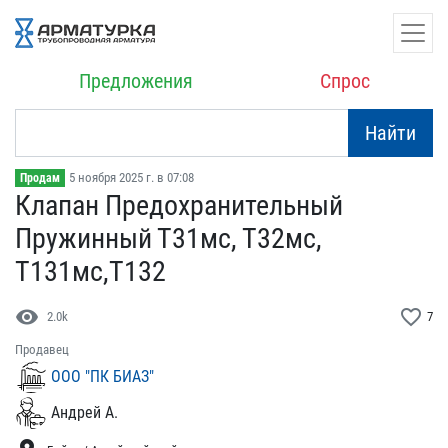
Предложения
Спрос
Найти
5 ноября 2025 г. в 07:08
Продам
Клапан Предохранительный​
Пружинный Т31мс, Т32мс,​
Т131мс,Т132
visibility
favorite_border
2.0k
7
Продавец
ООО "ПК БИАЗ"
Андрей А.