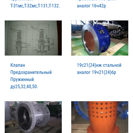
Т-31мс,Т-32мс,Т-131,Т-132.
аналог 16ч42р
Клапан
19с21(24)нж стальной
Предохранительный
аналог 19ч21(24)бр
Пружинный
ду25,32,40,50.