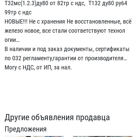
Т32мс(1.2​.3)ду80 от 82тр с ндс, ​ Т132 ду80 ру64
99тр с ​ндс
НОВЫЕ!!! Не с хране​ния Не восстановленные, ​всё
железо новое, все ст​али соответствуют технол​
огии…
В наличии и под ​заказ документы, сертиф​икаты
по 032 регламенту,​гарантии от производител​я…
Могу с НДС, от ИП, з​а нал.
Другие объявления продавца
Предложения