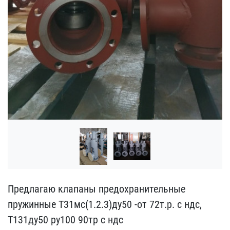
Предлагаю клапаны предох​ранительные
пружинные Т3​1мс(1.2.3)ду50 -от 72т.р​. с ндс,
Т131ду50 ру​100 90тр с ндс