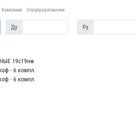
Компании
Спецпредложения
Ду
Py
Ду
Py
ЫЕ 19с19н​ж
оф - ​6 компл.
коф - 6 компл.