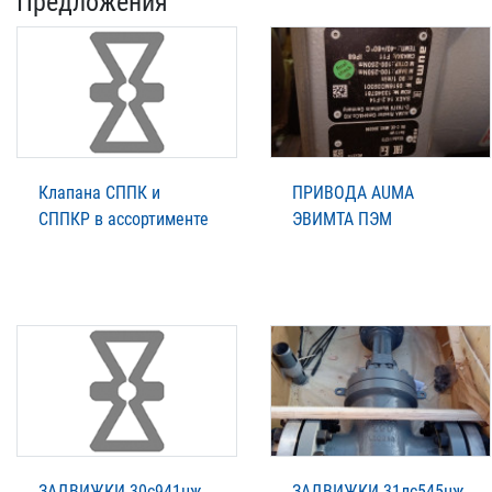
Предложения
Клапана СППК и
ПРИВОДА AUMA
СППКР в ассортименте
ЭВИМТА ПЭМ
ЗАДВИЖКИ 30с941нж
ЗАДВИЖКИ 31лс545нж