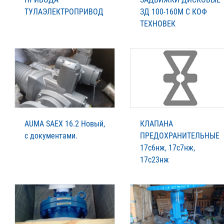
ТУЛАЭЛЕКТРОПРИВОД
ЗД 100-160М С КОФ
ТЕХНОВЕК
AUMA SAEX 16.2 Новый,
КЛАПАНА
с документами.
ПРЕДОХРАНИТЕЛЬНЫЕ
17с6нж, 17с7нж,
17с23нж