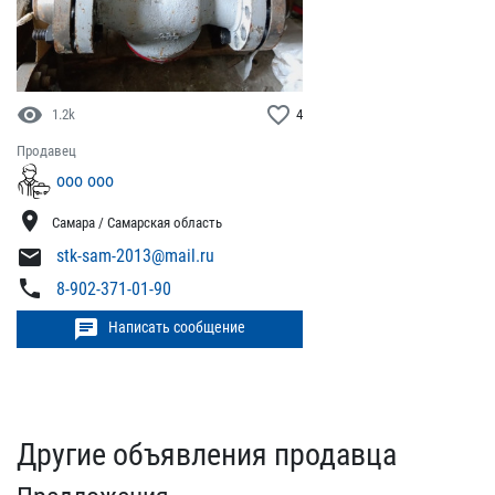
visibility
favorite_border
1.2k
4
Продавец
ооо ооо
location_on
Самара / Самарская область
mail
stk-sam-2013@mail.ru
phone
8-902-371-01-90
chat
Написать сообщение
Другие объявления продавца