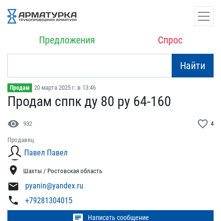
Предложения
Спрос
Найти
20 марта 2025 г. в 13:46
Продам
Продам сппк ду 80 ру 64-​160
visibility
favorite_border
932
4
Продавец
Павел Павел
location_on
Шахты / Ростовская область
mail
pyanin@yandex.ru
phone
+79281304015
chat
Написать сообщение