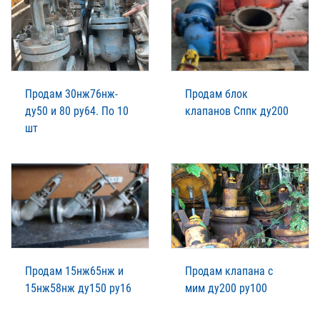
Продам 30нж76нж-
Продам блок
ду50 и 80 ру64. По 10
клапанов Сппк ду200
шт
Продам 15нж65нж и
Продам клапана с
15нж58нж ду150 ру16
мим ду200 ру100