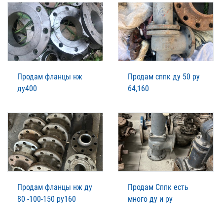
Продам фланцы нж
Продам сппк ду 50 ру
ду400
64,160
Продам фланцы нж ду
Продам Сппк есть
80 -100-150 ру160
много ду и ру