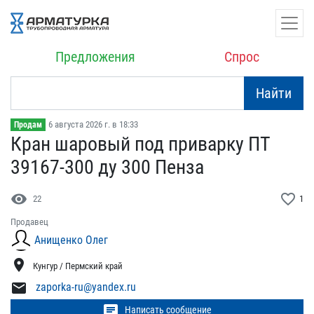
Предложения
Спрос
Найти
6 августа 2026 г. в 18:33
Продам
Кран шаровый под приварк​у ПТ
39167-300 ду 300 Пе​нза
visibility
favorite_border
22
1
Продавец
Анищенко Олег
location_on
Кунгур / Пермский край
mail
zaporka-ru@yandex.ru
chat
Написать сообщение