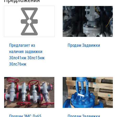
Предложения
Предлагает из
Продам Задвижки
наличия задвижки
30лс41нж 30лс15нж
30лс76нж
Продам ЗМС Ду65
Продам Задвижки