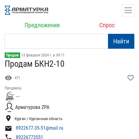
Предложения
Спрос
Найти
13 февраля 2024 г. в 09:11
Продам
Продам БКН2-10
visibility
favorite_border
471
Продавец
---
Арматурова ZPA
location_on
Курган / Курганская область
mail
8922677-35-51@mail.ru
phone
89226773551