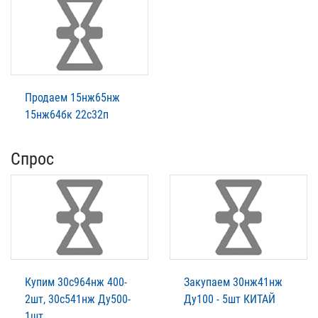
Продаем 15нж65нж
15нж64бк 22с32п
Спрос
Купим 30с964нж 400-
Закупаем 30нж41нж
2шт, 30с541нж Ду500-
Ду100 - 5шт КИТАЙ
1шт