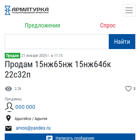
Предложения
Спрос
Найти
21 января 2025 г. в 11:15
Продам
Продам 15нж65нж 15нж64б​к
22с32п
visibility
favorite_border
2.2k
3
Продавец
ООО ООО
location_on
Адыгейск / Адыгея
mail
arvoo@yandex.ru
chat
Написать сообщение