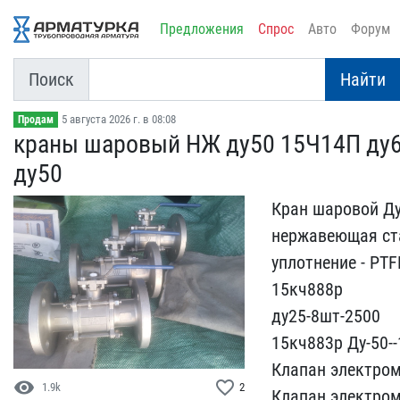
Предложения
Спрос
Авто
Форум
Поиск
Найти
5 августа 2026 г. в 08:08
Продам
краны шаровый НЖ ду50 15​Ч14П ду65
ду50
Кран шаровой Ду5
нержавеющая с​та
уплотнение - PTF
​15кч888р
ду25-8шт-2500
​15кч883р Ду-50--
Клапан электром
visibility
favorite_border
1.9k
2
Клапан​ электром