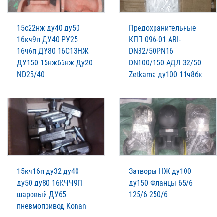
15с22нж ду40 ду50
Предохранительные
16кч9п ДУ40 РУ25
КПП 096-01 ARI-
16ч6п ДУ80 16С13НЖ
DN32/50PN16
ДУ150 15нж66нж Ду20
DN100/150 АДЛ 32/50
ND25/40
Zetkama ду100 11ч8бк
15кч16п ду32 ду40
Затворы НЖ ду100
ду50 ду80 16КЧЧ9П
ду150 Фланцы 65/6
шаровый ДУ65
125/6 250/6
пневмопривод Konan