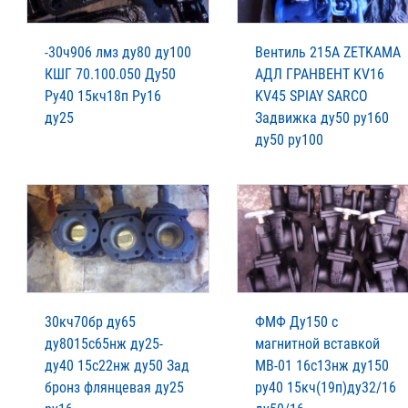
-30ч906 лмз ду80 ду100
Вентиль 215А ZETKAMA
КШГ 70.100.050 Ду50
АДЛ ГРАНВЕНТ KV16
Ру40 15кч18п Ру16
KV45 SPIAY SARCO
ду25
Задвижка ду50 ру160
ду50 ру100
30кч70бр ду65
ФМФ Ду150 с
ду8015с65нж ду25-
магнитной вставкой
ду40 15с22нж ду50 Зад
MB-01 16с13нж ду150
бронз флянцевая ду25
ру40 15кч(19п)ду32/16