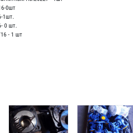
​6-0шт
-1ш​т.
 0 шт​.
6 - 1 ​шт