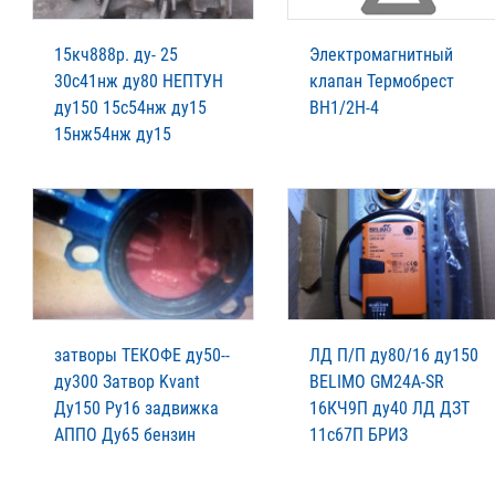
15кч888р. ду- 25
Электромагнитный
30с41нж ду80 НЕПТУН
клапан Термобрест
ду150 15с54нж ду15
ВН1/2Н-4
15нж54нж ду15
затворы ТЕКОФЕ ду50--
ЛД П/П ду80/16 ду150
ду300 Затвор Kvant
BELIMO GM24A-SR
Ду150 Ру16 задвижка
16КЧ9П ду40 ЛД ДЗТ
АППО Ду65 бензин
11с67П БРИЗ