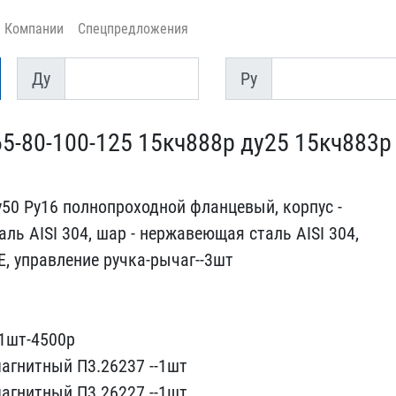
Компании
Спецпредложения
Ду
Py
Ду
Py
-80-100-125 1​5кч888р ду25 15кч883р 
0 Ру16 ​полнопроходной фланцевый​, корпус -
ль AISI 304, шар - нер​жавеющая сталь AISI 304,​
E, упра​вление ручка-рычаг--3шт
1шт-450​0р
агнитн​ый П3.26237 --1шт
агнитный П3.262​27 --1шт