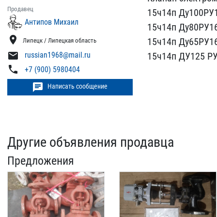
Продавец
15ч14п Ду100РУ1
Антипов Михаил
15ч14п Ду80РУ16
location_on
15ч14п Ду65РУ16-
Липецк / Липецкая область
mail
russian1968@mail.ru
15ч14п ДУ125 РУ1
phone
+7 (900) 5980404
chat
Написать сообщение
Другие объявления продавца
Предложения