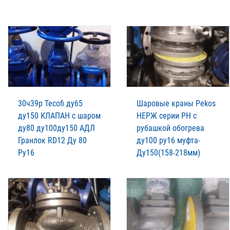
30ч39р Tecofi ду65
Шаровые краны Pekos
ду150 КЛАПАН с шаром
НЕРЖ серии PH с
ду80 ду100ду150 АДЛ
рубашкой обогрева
Гранлок RD12 Ду 80
ду100 ру16 муфта-
Ру16
Ду150(158-218мм)