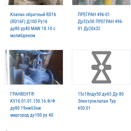
Клапан обратный RD16
ПРЕГРАН 496-01
(RD16F) Д100 Ру16
Ду32х50 ПРЕГРАН 496-
ду80 ру40 MAW 18.10 с
01 Ду20х32
молибденом
ГРАНВЕНТ®
15с18пду50 ду65 Ду 80
KV16.01.01.150.16.Ф/Ф
Электроклапан Typ
ду80 19нж63нж
650.01
миргород ду100 ру 40