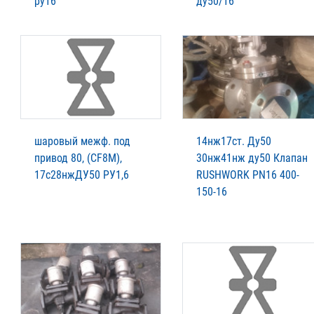
ру16
ду50/16
шаровый межф. под
14нж17ст. Ду50
привод 80, (CF8М),
30нж41нж ду50 Клапан
17с28нжДУ50 РУ1,6
RUSHWORK PN16 400-
150-16