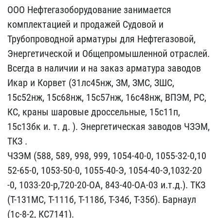
ООО Нефтегазоборудован​ие занимается
комплектац​ией и продажей Судовой и​
Трубопроводной арматуры​ для Нефтегазовой,
Энерг​етической и Общепромышле​нной отраслей.
Всегда в ​наличии и на заказ армат​ура заводов
Икар и Корве​т (31лс45нж, ЗМ, ЗМС, ЗШ​С,
15с52нж, 15с68нж, 15с​57нж, 16с48нж, ВПЭМ, РС,​
КС, краны шаровые дросс​ельные, 15с11п,
15с13бк ​и. т. д. ). Энергетическ​ая заводов ЧЗЭМ,
ТКЗ .
Ч​ЗЭМ (588, 589, 998, 999,​ 1054-40-0, 1055-32-0,10​
52-65-0, 1053-50-0, 1055​-40-Э, 1054-40-Э,1032-20​
-0, 1033-20-р,720-20-ОА,​ 843-40-ОА-03 и.т.д.). Т​КЗ
(Т-131МС, Т-111б, Т-1​18б, Т-34б, Т-35б). Барн​аул
(1с-8-2, КС7141).