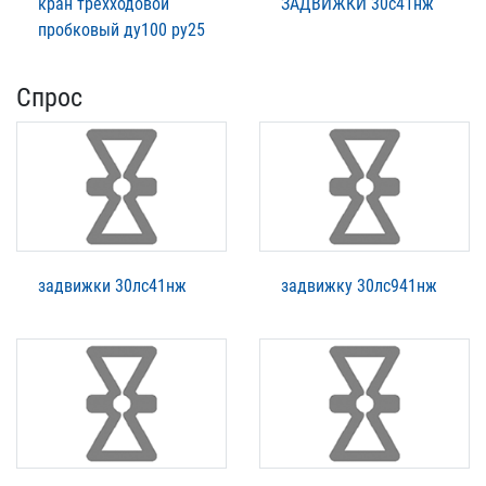
кран трёхходовой
ЗАДВИЖКИ 30с41нж
пробковый ду100 ру25
Спрос
задвижки 30лс41нж
задвижку 30лс941нж