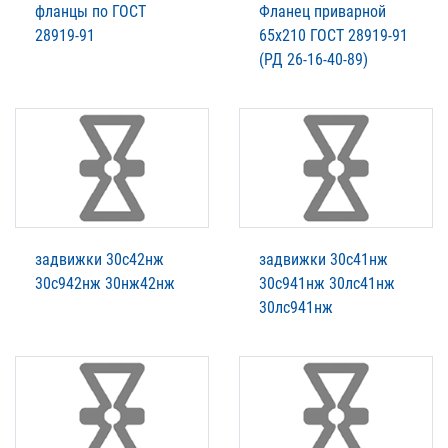
фланцы по ГОСТ
Фланец приварной
28919-91
65x210 ГОСТ 28919-91
(РД 26-16-40-89)
задвижки 30с42нж
задвижки 30с41нж
30с942нж 30нж42нж
30с941нж 30лс41нж
30лс941нж