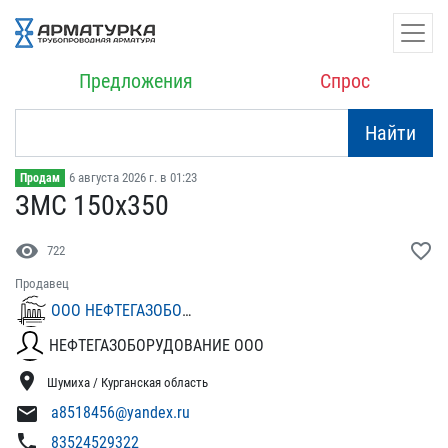
Предложения
Спрос
Найти
6 августа 2026 г. в 01:23
Продам
ЗМС 150х350
visibility
favorite_border
722
Продавец
ООО НЕФТЕГАЗОБОРУДОВАНИЕ
НЕФТЕГАЗОБОРУДОВАНИЕ ООО
location_on
Шумиха / Курганская область
mail
a8518456@yandex.ru
phone
83524529322