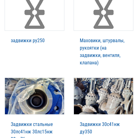
задвижки ру250
Маховики, штурвалы,
рукоятки (на
задвижки, вентиля,
клапана)
Задвижки стальные
Задвижки 30с41нж
30лс41нж 30лс15нж
ду350