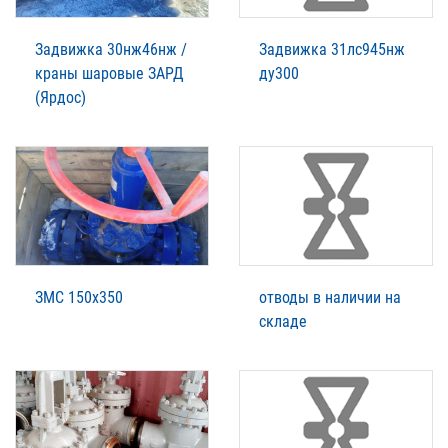
Задвижка 30нж46нж /
Задвижка 31лс945нж
краны шаровые ЗАРД
ду300
(Ярдос)
ЗМС 150х350
отводы в наличии на
складе