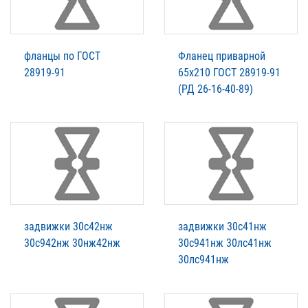
фланцы по ГОСТ
Фланец приварной
28919-91
65x210 ГОСТ 28919-91
(РД 26-16-40-89)
задвижки 30с42нж
задвижки 30с41нж
30с942нж 30нж42нж
30с941нж 30лс41нж
30лс941нж