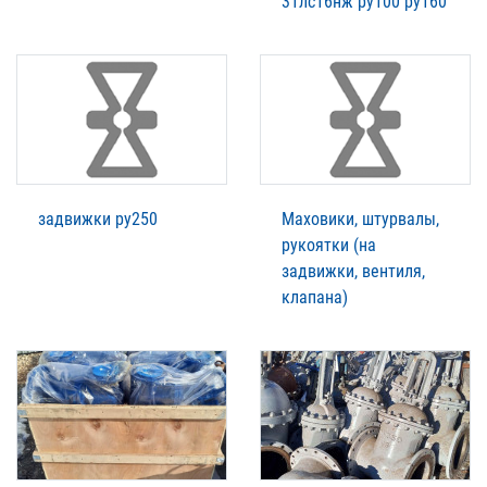
31лс16нж ру100 ру160
задвижки ру250
Маховики, штурвалы,
рукоятки (на
задвижки, вентиля,
клапана)