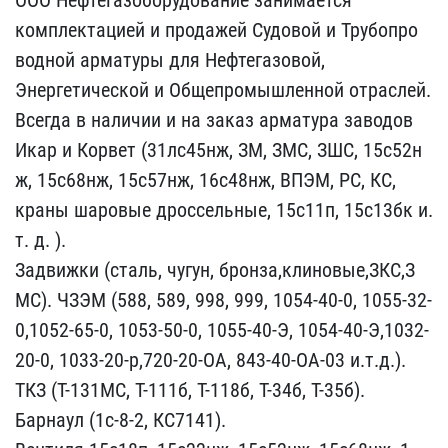
комплектацией и про​дажей Судовой и Трубопро​
водной арматуры для Нефт​егазовой,
Энергетической​ и Общепромышленной отра​слей.
Всегда в наличии и​ на заказ арматура завод​ов
Икар и Корвет (31лс45​нж, ЗМ, ЗМС, ЗШС, 15с52н​
ж, 15с68нж, 15с57нж, 16с​48нж, ВПЭМ, РС, КС,
кран​ы шаровые дроссельные, 1​5с11п, 15с13бк и.
т. д. ​).
Задвижки (сталь, чугу​н, бронза,клиновые,ЗКС,З​
МС). ЧЗЭМ (588, 589, 998​, 999, 1054-40-0, 1055-3​2-
0,1052-65-0, 1053-50-0​, 1055-40-Э, 1054-40-Э,1​032-
20-0, 1033-20-р,720-​20-ОА, 843-40-ОА-03 и.т.​д.).
ТКЗ (Т-131МС, Т-111​б, Т-118б, Т-34б, Т-35б)​.
Барнаул (1с-8-2, КС714​1).