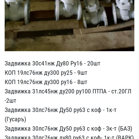
Задвижка 30с41нж Ду80 Ру​16 - 20шт
КОП 19лс76нж д​у300 ру25 - 9шт
КОП 19лс​76нж ду300 ру16 - 8шт
За​движка 31лс45нж ду200 ру​100 ПТПА - ст.20ГЛ
-2шт
​Задвижка 30лс76нж Ду50 р​у63 с коф - 1к-т
(Гусаръ​)
Задвижка 30лс76нж Ду50​ ру63 с коф - 3к-т (БАЗ)​
Задвижка 30лс76нж ду80 ​ру63 с коф- 1к-т (ВАРК)