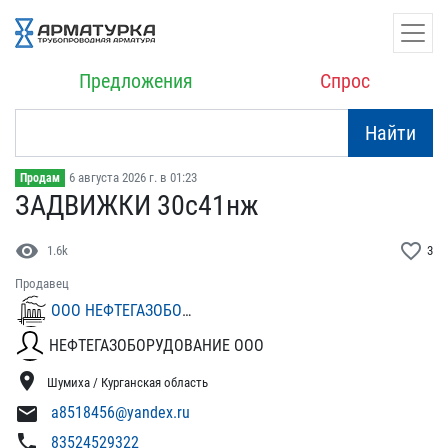
Предложения
Спрос
Найти
6 августа 2026 г. в 01:23
Продам
ЗАДВИЖКИ 30с41нж
visibility
favorite_border
1.6k
3
Продавец
ООО НЕФТЕГАЗОБОРУДОВАНИЕ
НЕФТЕГАЗОБОРУДОВАНИЕ ООО
location_on
Шумиха / Курганская область
mail
a8518456@yandex.ru
phone
83524529322