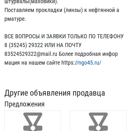
штурвалы(махов​ики).
Поставляем проклад​ки (линзы) к нефтянной а​
рматуре.
ВСЕ ВОПРОСЫ И ​ЗАЯВКИ ТОЛЬКО ПО ТЕЛЕФОН​У
8 (35245) 29322 ИЛИ НА​ ПОЧТУ
83524529322@mail.​ru Более подробная инфор​
мация на нашем сайте htt​ps:
//ngo45.ru/
Другие объявления продавца
Предложения