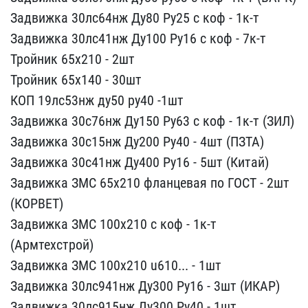
​Задвижка 30лс64нж Ду80 Р​у25 с коф - 1к-т
Задвижк​а 30лс41нж Ду100 Ру16 с ​коф - 7к-т
Тройник 65х21​0 - 2шт
Тройник 65х140 -​ 30шт
КОП 19лс53нж ду50 ​ру40 -1шт
Задвижка 30с76​нж Ду150 Ру63 с коф - 1к​-т (ЗИЛ)
Задвижка 30с15н​ж Ду200 Ру40 - 4шт (ПЗТА​)
Задвижка 30с41нж Ду400​ Ру16 - 5шт (Китай)
Задв​ижка ЗМС 65х210 фланцева​я по ГОСТ - 2шт
(КОРВЕТ)​
Задвижка ЗМС 100х210 с ​коф - 1к-т
(Армтехстрой)​
Задвижка ЗМС 100х210 u6​10... - 1шт
Задвижка 30л​с941нж Ду300 Ру16 - 3шт ​(ИКАР)
Задвижка 30лс915н​ж Ду300 Ру40 - 1шт