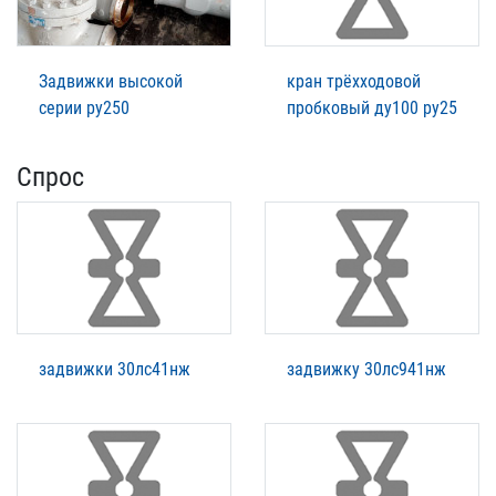
Задвижки высокой
кран трёхходовой
серии ру250
пробковый ду100 ру25
Спрос
задвижки 30лс41нж
задвижку 30лс941нж