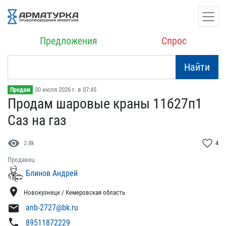
Предложения
Спрос
Найти
30 июля 2026 г. в 07:45
Продам
Продам шаровые краны 11б​27п1
Саз на газ
visibility
favorite_border
2.8k
4
Продавец
Блинов Андрей
location_on
Новокузнецк / Кемеровская область
mail
anb-2727@bk.ru
phone
89511872229